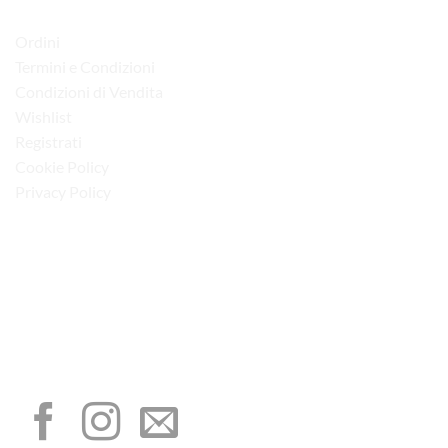
LINK UTILI
Ordini
Termini e Condizioni
Condizioni di Vendita
Wishlist
Registrati
Cookie Policy
Privacy Policy
“Obblighi informativi per le erogazioni pubbliche: gli aiuti di Stato e gli aiuti de
minimis ricevuti dalla nostra impresa sono contenuti nel Registro nazionale degli
aiuti di Stato di cui all’art. 52 della L. 234/2012”
I NOSTRI SOCIAL