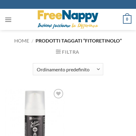
Salta
ai
contenuti
0
HOME
/
PRODOTTI TAGGATI “FITORETINOLO”
FILTRA
Aggiungi
alla lista
dei
desideri