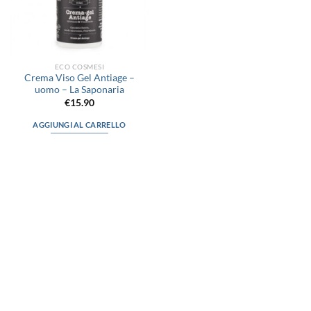
ECO COSMESI
Crema Viso Gel Antiage –
uomo – La Saponaria
€
15.90
AGGIUNGI AL CARRELLO
via D.P.Farioli, 2
70015 Noci (Ba)
Tel. 080 4979119