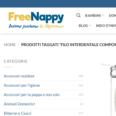
Salta
ai
contenuti
BAMBINI
DO
BLOG
NIDO D’INF
HOME
/
PRODOTTI TAGGATI “FILO INTERDENTALE COMPOS
CATEGORIE
Accessori outdoor
(28)
Accessori per l'igiene
(26)
Accessori per la pappa e non solo
(33)
Animali Domestici
(2)
Biberon e Ciucci
(17)