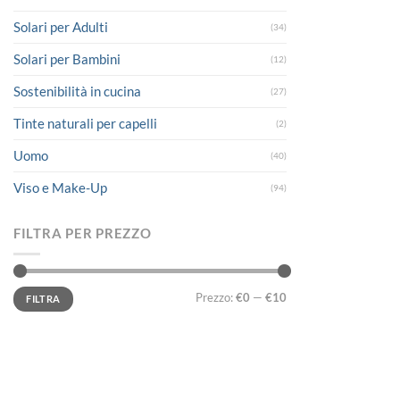
Solari per Adulti
(34)
Solari per Bambini
(12)
Sostenibilità in cucina
(27)
Tinte naturali per capelli
(2)
Uomo
(40)
Viso e Make-Up
(94)
FILTRA PER PREZZO
Prezzo
Prezzo
Prezzo:
€0
—
€10
FILTRA
Min
Max
LINK UTILI