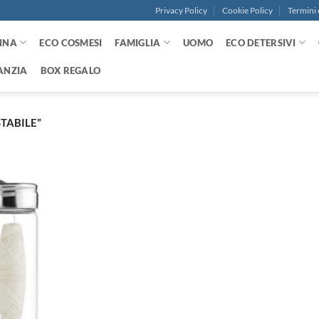
Privacy Policy
Cookie Policy
Termini 
NNA
ECO COSMESI
FAMIGLIA
UOMO
ECO DETERSIVI
ANZIA
BOX REGALO
TABILE”
Aggiungi
alla lista
dei
desideri