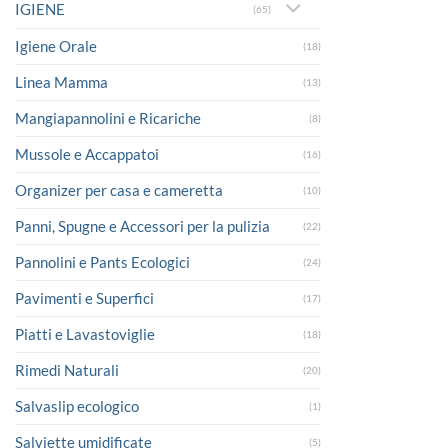
IGIENE
(65)
Igiene Orale
(18)
Linea Mamma
(13)
Mangiapannolini e Ricariche
(8)
Mussole e Accappatoi
(16)
Organizer per casa e cameretta
(10)
Panni, Spugne e Accessori per la pulizia
(22)
Pannolini e Pants Ecologici
(24)
Pavimenti e Superfici
(17)
Piatti e Lavastoviglie
(18)
Rimedi Naturali
(20)
Salvaslip ecologico
(1)
Salviette umidificate
(5)