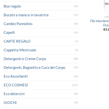
Box regalo
(13)
Bucato a mano e in lavatrice
(17)
IGI
Filo interden
Cambio Pannolino
(14)
Oce
€
5.
Capelli
(54)
CARTE REGALO
(1)
Coppetta Mestruale
(5)
Detergenti e Creme Corpo
(88)
Detergenti, Bagnetto e Cura del Corpo
(71)
Eco Assorbenti
(26)
ECO COSMESI
(217)
Eco detersivi
(20)
GIOCHI
(78)