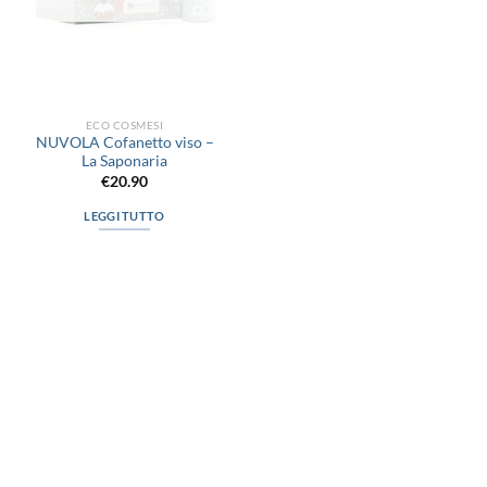
ECO COSMESI
NUVOLA Cofanetto viso –
La Saponaria
€
20.90
LEGGI TUTTO
via D.P.Farioli, 2
70015 Noci (Ba)
Tel. 080 4979119