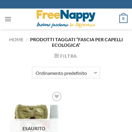
Salta
ai
contenuti
0
HOME
/
PRODOTTI TAGGATI “FASCIA PER CAPELLI
ECOLOGICA”
FILTRA
Aggiungi
alla lista
dei
desideri
ESAURITO