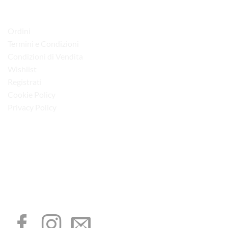
LINK UTILI
Ordini
Termini e Condizioni
Condizioni di Vendita
Wishlist
Registrati
Cookie Policy
Privacy Policy
“Obblighi informativi per le erogazioni pubbliche: gli aiuti di Stato e gli aiuti de
minimis ricevuti dalla nostra impresa sono contenuti nel Registro nazionale degli
aiuti di Stato di cui all’art. 52 della L. 234/2012”
I NOSTRI SOCIAL