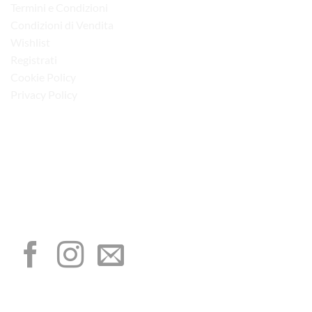
Termini e Condizioni
Condizioni di Vendita
Wishlist
Registrati
Cookie Policy
Privacy Policy
“Obblighi informativi per le erogazioni pubbliche: gli aiuti di Stato e gli aiuti de
minimis ricevuti dalla nostra impresa sono contenuti nel Registro nazionale degli
aiuti di Stato di cui all’art. 52 della L. 234/2012”
I NOSTRI SOCIAL
METODI DI PAGAMENTO