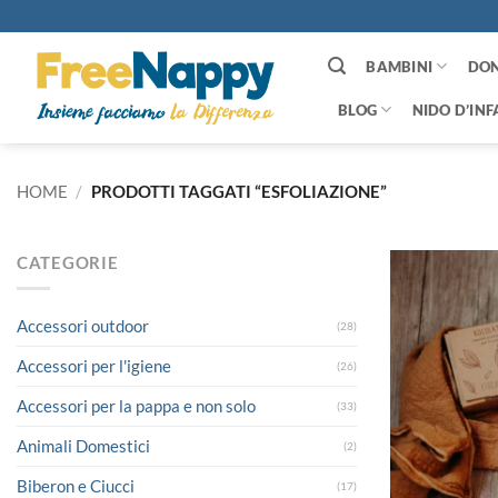
Salta
ai
contenuti
BAMBINI
DO
BLOG
NIDO D’INF
HOME
/
PRODOTTI TAGGATI “ESFOLIAZIONE”
CATEGORIE
Accessori outdoor
(28)
Accessori per l'igiene
(26)
Accessori per la pappa e non solo
(33)
Animali Domestici
(2)
Biberon e Ciucci
(17)