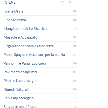
IGIENE
(65)
Igiene Orale
(18)
Linea Mamma
(13)
Mangiapannolini e Ricariche
(8)
Mussole e Accappatoi
(16)
Organizer per casa e cameretta
(10)
Panni, Spugne e Accessori per la pulizia
(22)
Pannolini e Pants Ecologici
(24)
Pavimenti e Superfici
(17)
Piatti e Lavastoviglie
(18)
Rimedi Naturali
(20)
Salvaslip ecologico
(1)
Salviette umidificate
(5)