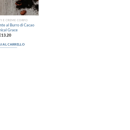
I E CREME CORPO
nte al Burro di Cacao
hical Grace
€
13.20
I AL CARRELLO