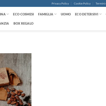
Privacy Policy
Cookie Policy
Termini 
NNA
ECO COSMESI
FAMIGLIA
UOMO
ECO DETERSIVI
ANZIA
BOX REGALO
Aggiungi
alla lista
dei
desideri