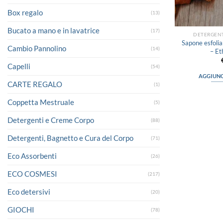
Box regalo
(13)
Bucato a mano e in lavatrice
(17)
DETERGENT
Sapone esfolia
Cambio Pannolino
(14)
– Et
Capelli
(54)
AGGIUNG
CARTE REGALO
(1)
Coppetta Mestruale
(5)
Detergenti e Creme Corpo
(88)
Detergenti, Bagnetto e Cura del Corpo
(71)
Eco Assorbenti
(26)
ECO COSMESI
(217)
Eco detersivi
(20)
GIOCHI
(78)