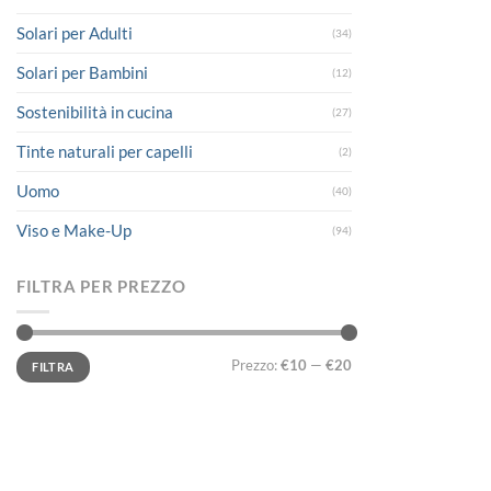
Solari per Adulti
(34)
Solari per Bambini
(12)
Sostenibilità in cucina
(27)
Tinte naturali per capelli
(2)
Uomo
(40)
Viso e Make-Up
(94)
FILTRA PER PREZZO
Prezzo
Prezzo
Prezzo:
€10
—
€20
FILTRA
Min
Max
LINK UTILI