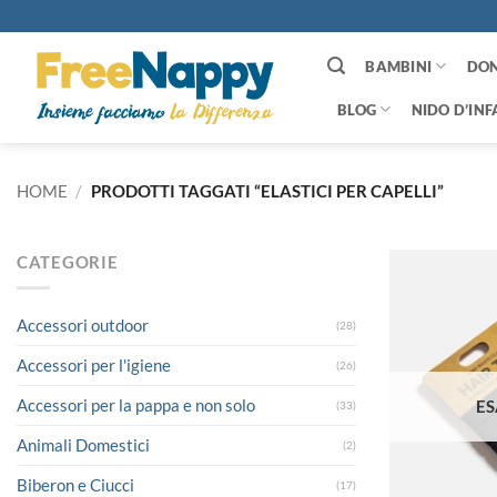
Salta
ai
contenuti
BAMBINI
DO
BLOG
NIDO D’INF
HOME
/
PRODOTTI TAGGATI “ELASTICI PER CAPELLI”
CATEGORIE
Accessori outdoor
(28)
Accessori per l'igiene
(26)
Accessori per la pappa e non solo
ES
(33)
Animali Domestici
(2)
Biberon e Ciucci
(17)