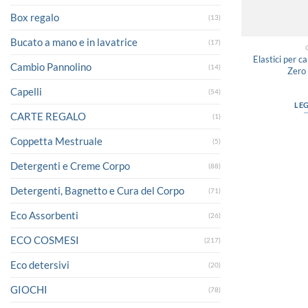
Box regalo
(13)
Bucato a mano e in lavatrice
(17)
Elastici per ca
Cambio Pannolino
(14)
Zero
Capelli
(54)
LE
CARTE REGALO
(1)
Coppetta Mestruale
(5)
Detergenti e Creme Corpo
(88)
Detergenti, Bagnetto e Cura del Corpo
(71)
Eco Assorbenti
(26)
ECO COSMESI
(217)
Eco detersivi
(20)
GIOCHI
(78)