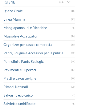
IGIENE
(65)
Igiene Orale
(18)
Linea Mamma
(13)
Mangiapannolini e Ricariche
(8)
Mussole e Accappatoi
(16)
Organizer per casa e cameretta
(10)
Panni, Spugne e Accessori per la pulizia
(22)
Pannolini e Pants Ecologici
(24)
Pavimenti e Superfici
(17)
Piatti e Lavastoviglie
(18)
Rimedi Naturali
(20)
Salvaslip ecologico
(1)
Salviette umidificate
(5)