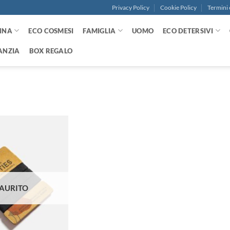
Privacy Policy
Cookie Policy
Termini 
NNA
ECO COSMESI
FAMIGLIA
UOMO
ECO DETERSIVI
ANZIA
BOX REGALO
Aggiungi
alla lista
dei
desideri
AURITO