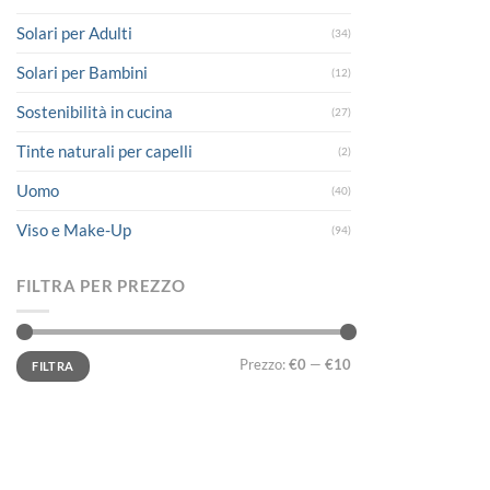
Solari per Adulti
(34)
Solari per Bambini
(12)
Sostenibilità in cucina
(27)
Tinte naturali per capelli
(2)
Uomo
(40)
Viso e Make-Up
(94)
FILTRA PER PREZZO
Prezzo
Prezzo
Prezzo:
€0
—
€10
FILTRA
Min
Max
LINK UTILI