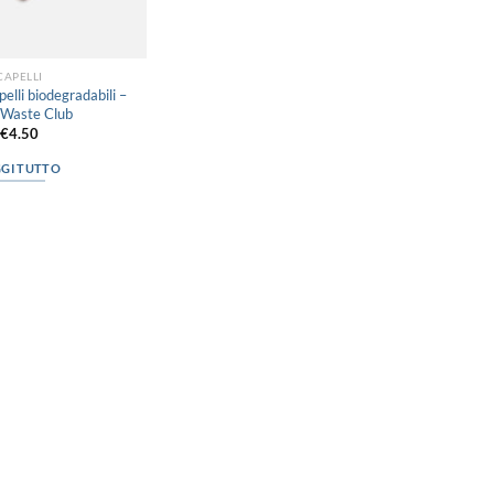
CAPELLI
pelli biodegradabili –
 Waste Club
€
4.50
GGI TUTTO