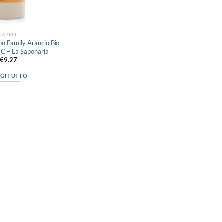
CAPELLI
o Family Arancio Bio
 C – La Saponaria
€
9.27
GGI TUTTO