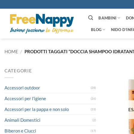
Salta
ai
contenuti
BAMBINI
DO
BLOG
NIDO D’INF
HOME
/
PRODOTTI TAGGATI “DOCCIA SHAMPOO IDRATANTE
CATEGORIE
Accessori outdoor
(28)
Accessori per l'igiene
(26)
Accessori per la pappa e non solo
ES
(33)
Animali Domestici
(2)
Biberon e Ciucci
(17)