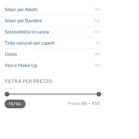
Solari per Adulti
(34)
Solari per Bambini
(12)
Sostenibilità in cucina
(27)
Tinte naturali per capelli
(2)
Uomo
(40)
Viso e Make-Up
(94)
FILTRA PER PREZZO
Prezzo
Prezzo
Prezzo:
€0
—
€10
FILTRA
Min
Max
LINK UTILI