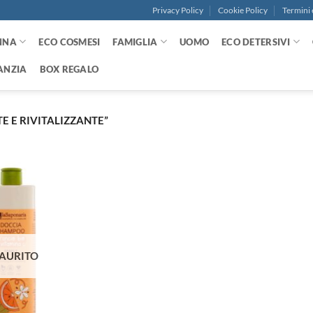
Privacy Policy
Cookie Policy
Termini 
NNA
ECO COSMESI
FAMIGLIA
UOMO
ECO DETERSIVI
ANZIA
BOX REGALO
 E RIVITALIZZANTE”
Aggiungi
alla lista
dei
desideri
AURITO