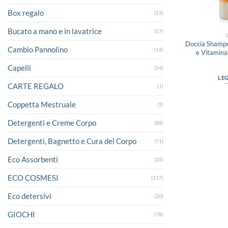
Box regalo
(13)
Bucato a mano e in lavatrice
(17)
Doccia Shampo
Cambio Pannolino
(14)
e Vitamina
Capelli
(54)
LE
CARTE REGALO
(1)
Coppetta Mestruale
(5)
Detergenti e Creme Corpo
(88)
Detergenti, Bagnetto e Cura del Corpo
(71)
Eco Assorbenti
(26)
ECO COSMESI
(217)
Eco detersivi
(20)
GIOCHI
(78)