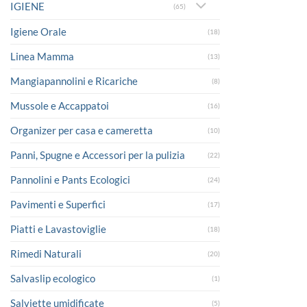
IGIENE
(65)
Igiene Orale
(18)
Linea Mamma
(13)
Mangiapannolini e Ricariche
(8)
Mussole e Accappatoi
(16)
Organizer per casa e cameretta
(10)
Panni, Spugne e Accessori per la pulizia
(22)
Pannolini e Pants Ecologici
(24)
Pavimenti e Superfici
(17)
Piatti e Lavastoviglie
(18)
Rimedi Naturali
(20)
Salvaslip ecologico
(1)
Salviette umidificate
(5)