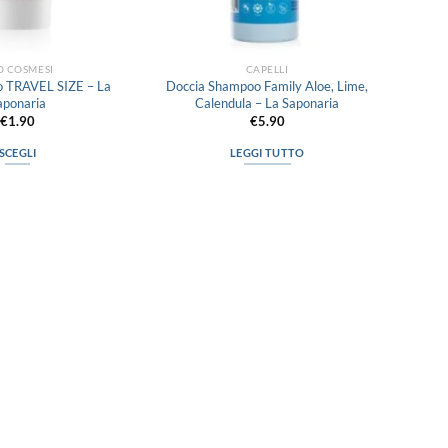
O COSMESI
CAPELLI
o TRAVEL SIZE – La
Doccia Shampoo Family Aloe, Lime,
aponaria
Calendula – La Saponaria
€
1.90
€
5.90
SCEGLI
LEGGI TUTTO
Questo
prodotto
ha
più
varianti.
Le
opzioni
possono
essere
scelte
nella
pagina
del
prodotto