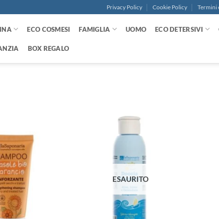
Privacy Policy
Cookie Policy
Termini 
NNA
ECO COSMESI
FAMIGLIA
UOMO
ECO DETERSIVI
ANZIA
BOX REGALO
Aggiungi
Aggiungi
alla lista
alla lista
dei
dei
desideri
desideri
ESAURITO