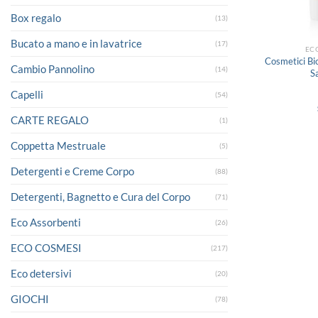
Box regalo
(13)
Bucato a mano e in lavatrice
(17)
EC
Cosmetici Bi
Cambio Pannolino
(14)
S
Capelli
(54)
CARTE REGALO
(1)
Coppetta Mestruale
(5)
Detergenti e Creme Corpo
(88)
Detergenti, Bagnetto e Cura del Corpo
(71)
Eco Assorbenti
(26)
ECO COSMESI
(217)
Eco detersivi
(20)
GIOCHI
(78)