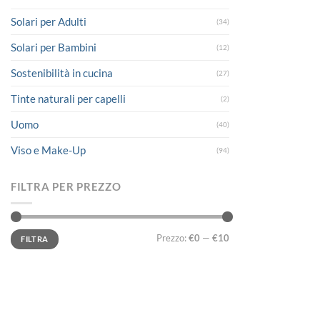
Solari per Adulti
(34)
Solari per Bambini
(12)
Sostenibilità in cucina
(27)
Tinte naturali per capelli
(2)
Uomo
(40)
Viso e Make-Up
(94)
FILTRA PER PREZZO
Prezzo
Prezzo
Prezzo:
€0
—
€10
FILTRA
Min
Max
LINK UTILI