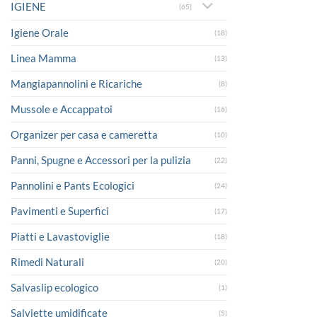
IGIENE
(65)
Igiene Orale
(18)
Linea Mamma
(13)
Mangiapannolini e Ricariche
(8)
Mussole e Accappatoi
(16)
Organizer per casa e cameretta
(10)
Panni, Spugne e Accessori per la pulizia
(22)
Pannolini e Pants Ecologici
(24)
Pavimenti e Superfici
(17)
Piatti e Lavastoviglie
(18)
Rimedi Naturali
(20)
Salvaslip ecologico
(1)
Salviette umidificate
(5)