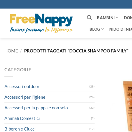
Salta
ai
contenuti
BAMBINI
DO
BLOG
NIDO D’INF
HOME
/
PRODOTTI TAGGATI “DOCCIA SHAMPOO FAMILY”
CATEGORIE
Accessori outdoor
(28)
Accessori per l'igiene
(26)
Accessori per la pappa e non solo
(33)
Animali Domestici
(2)
Biberon e Ciucci
(17)