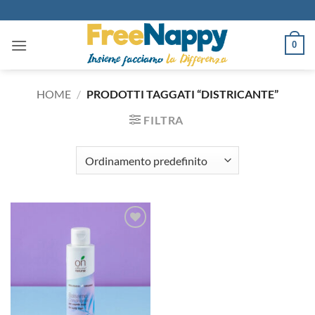
Salta
ai
contenuti
0
HOME
/
PRODOTTI TAGGATI “DISTRICANTE”
FILTRA
Aggiungi
alla lista
dei
desideri