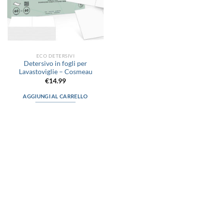
ECO DETERSIVI
Detersivo in fogli per
Lavastoviglie – Cosmeau
€
14.99
AGGIUNGI AL CARRELLO
via D.P.Farioli, 2
70015 Noci (Ba)
Tel. 080 4979119