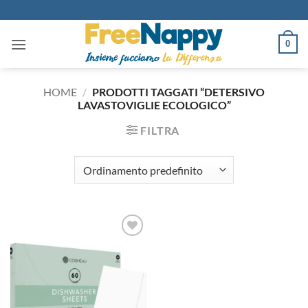
Salta
ai
contenuti
0
HOME
/
PRODOTTI TAGGATI “DETERSIVO
LAVASTOVIGLIE ECOLOGICO”
FILTRA
Aggiungi
alla lista
dei
desideri