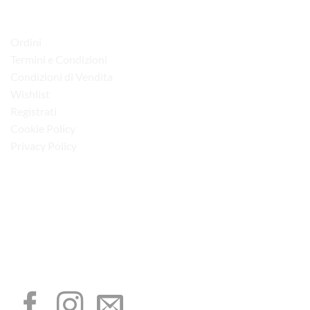
LINK UTILI
Ordini
Termini e Condizioni
Condizioni di Vendita
Wishlist
Registrati
Cookie Policy
Privacy Policy
“Obblighi informativi per le erogazioni pubbliche: gli aiuti di Stato e gli aiuti de
minimis ricevuti dalla nostra impresa sono contenuti nel Registro nazionale degli
aiuti di Stato di cui all’art. 52 della L. 234/2012”
I NOSTRI SOCIAL