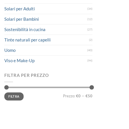
Solari per Adulti
(34)
Solari per Bambini
(12)
Sostenibilità in cucina
(27)
Tinte naturali per capelli
(2)
Uomo
(40)
Viso e Make-Up
(94)
FILTRA PER PREZZO
Prezzo
Prezzo
Prezzo:
€0
—
€50
FILTRA
Min
Max
LINK UTILI