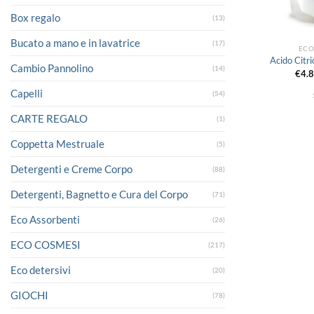
Box regalo
(13)
Bucato a mano e in lavatrice
(17)
ECO
Acido Citr
Cambio Pannolino
(14)
€
4.
Capelli
(54)
CARTE REGALO
(1)
Coppetta Mestruale
(5)
Detergenti e Creme Corpo
(88)
Detergenti, Bagnetto e Cura del Corpo
(71)
Eco Assorbenti
(26)
ECO COSMESI
(217)
Eco detersivi
(20)
GIOCHI
(78)