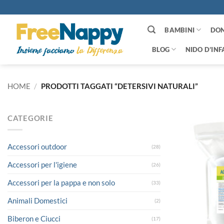
Salta
ai
contenuti
BAMBINI
DO
BLOG
NIDO D’INF
HOME
/
PRODOTTI TAGGATI “DETERSIVI NATURALI”
CATEGORIE
Accessori outdoor
(28)
Accessori per l'igiene
(26)
Accessori per la pappa e non solo
(33)
Animali Domestici
(2)
Biberon e Ciucci
(17)