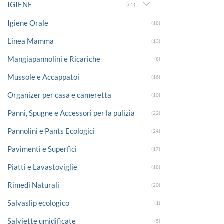
IGIENE
(65)
Igiene Orale
(18)
Linea Mamma
(13)
Mangiapannolini e Ricariche
(8)
Mussole e Accappatoi
(16)
Organizer per casa e cameretta
(10)
Panni, Spugne e Accessori per la pulizia
(22)
Pannolini e Pants Ecologici
(24)
Pavimenti e Superfici
(17)
Piatti e Lavastoviglie
(18)
Rimedi Naturali
(20)
Salvaslip ecologico
(1)
Salviette umidificate
(5)