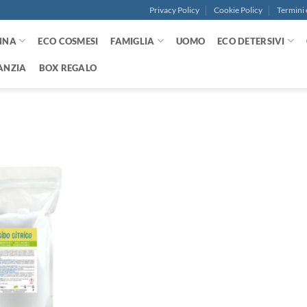
Privacy Policy
Cookie Policy
Termini 
NNA
ECO COSMESI
FAMIGLIA
UOMO
ECO DETERSIVI
ANZIA
BOX REGALO
Aggiungi
alla lista
dei
desideri