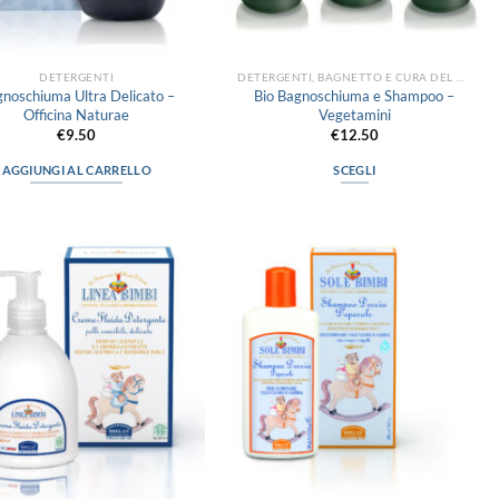
DETERGENTI
DETERGENTI, BAGNETTO E CURA DEL CORPO
noschiuma Ultra Delicato –
Bio Bagnoschiuma e Shampoo –
Officina Naturae
Vegetamini
€
9.50
€
12.50
AGGIUNGI AL CARRELLO
SCEGLI
Questo
prodotto
ha
più
Aggiungi
Aggiungi
varianti.
alla lista
alla lista
Le
dei
dei
desideri
desideri
opzioni
possono
essere
scelte
nella
pagina
del
prodotto