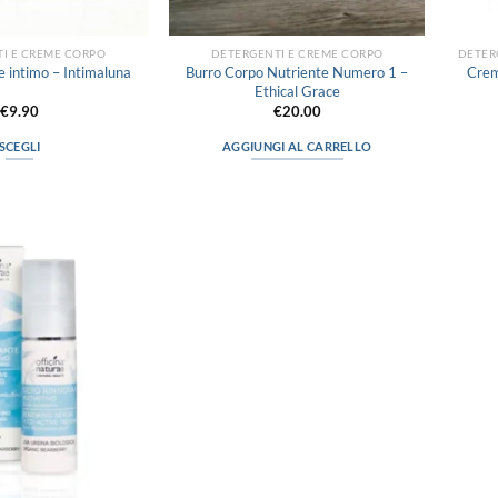
I E CREME CORPO
DETERGENTI E CREME CORPO
Burro Corpo Nutriente Numero 1 –
e intimo – Intimaluna
Crem
Ethical Grace
€
9.90
€
20.00
SCEGLI
AGGIUNGI AL CARRELLO
Questo
prodotto
ha
più
Aggiungi
varianti.
alla lista
Le
dei
desideri
opzioni
possono
essere
scelte
nella
pagina
del
prodotto