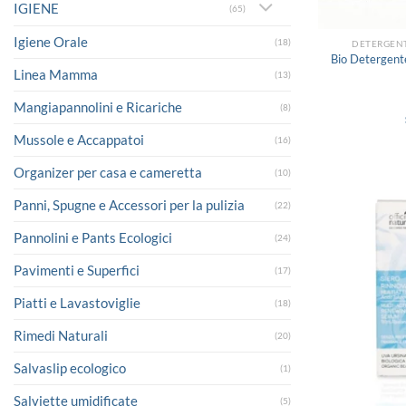
IGIENE
(65)
Igiene Orale
(18)
DETERGENT
Bio Detergent
Linea Mamma
(13)
Mangiapannolini e Ricariche
(8)
Mussole e Accappatoi
(16)
Organizer per casa e cameretta
(10)
Panni, Spugne e Accessori per la pulizia
(22)
Pannolini e Pants Ecologici
(24)
Pavimenti e Superfici
(17)
Piatti e Lavastoviglie
(18)
Rimedi Naturali
(20)
Salvaslip ecologico
(1)
Salviette umidificate
(5)