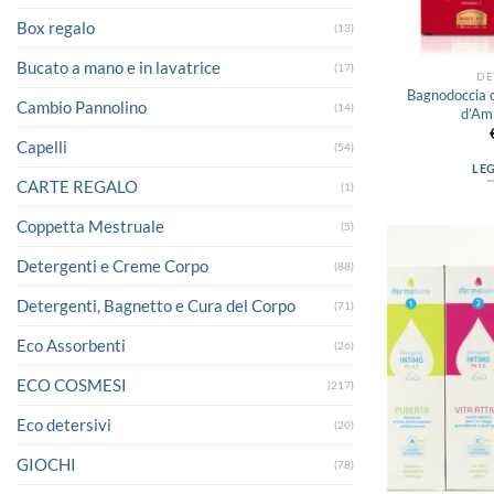
Box regalo
(13)
Bucato a mano e in lavatrice
(17)
DE
Bagnodoccia c
Cambio Pannolino
(14)
d’Am
Capelli
(54)
LE
CARTE REGALO
(1)
Coppetta Mestruale
(5)
Detergenti e Creme Corpo
(88)
Detergenti, Bagnetto e Cura del Corpo
(71)
Eco Assorbenti
(26)
ECO COSMESI
(217)
Eco detersivi
(20)
GIOCHI
(78)