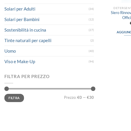
DETERGENT
Solari per Adulti
(34)
Siero Rinno
Offic
Solari per Bambini
(12)
Sostenibilità in cucina
(27)
AGGIUNG
Tinte naturali per capelli
(2)
Uomo
(40)
Viso e Make-Up
(94)
FILTRA PER PREZZO
Prezzo
Prezzo
Prezzo:
€0
—
€30
FILTRA
Min
Max
LINK UTILI