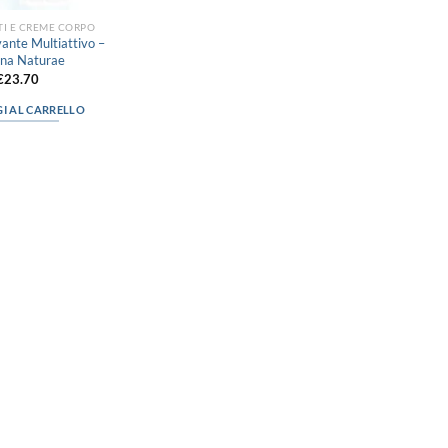
I E CREME CORPO
vante Multiattivo –
ina Naturae
€
23.70
I AL CARRELLO
“Obblighi informativi per le erogazioni
pubbliche: gli aiuti di Stato e gli aiuti de