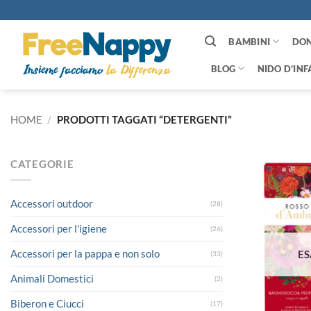
Salta
ai
contenuti
BAMBINI
DO
BLOG
NIDO D’INF
HOME
/
PRODOTTI TAGGATI “DETERGENTI”
CATEGORIE
Accessori outdoor
(28)
Accessori per l'igiene
(26)
Accessori per la pappa e non solo
ES
(33)
Animali Domestici
(2)
Biberon e Ciucci
(17)