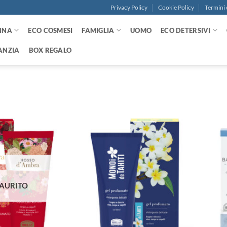
Privacy Policy
Cookie Policy
Termini 
NNA
ECO COSMESI
FAMIGLIA
UOMO
ECO DETERSIVI
ANZIA
BOX REGALO
Aggiungi
Aggiungi
alla lista
alla lista
dei
dei
desideri
desideri
AURITO