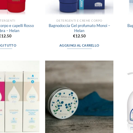
TERGENTI
DETERGENTI E CREME CORPO
orpo e capelli Rosso
Bagnodoccia Gel profumato Monoi –
Bag
bra – Helan
Helan
€
12.50
€
12.50
GGI TUTTO
AGGIUNGI AL CARRELLO
Aggiungi
Aggiungi
alla lista
alla lista
dei
dei
desideri
desideri