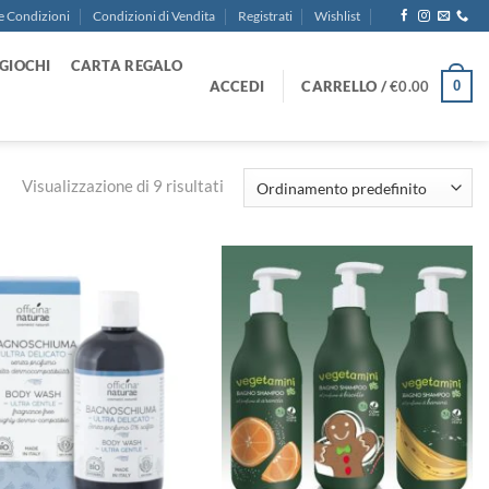
e Condizioni
Condizioni di Vendita
Registrati
Wishlist
GIOCHI
CARTA REGALO
ACCEDI
CARRELLO /
€
0.00
0
Visualizzazione di 9 risultati
Aggiungi
Aggiungi
alla lista
alla lista
dei
dei
desideri
desideri