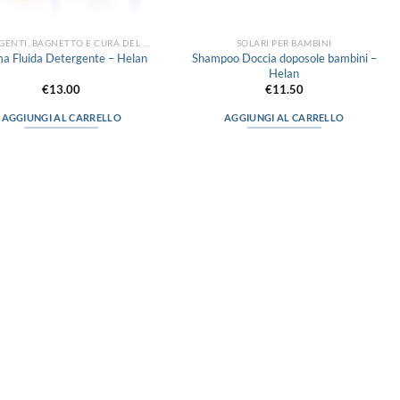
DETERGENTI, BAGNETTO E CURA DEL CORPO
SOLARI PER BAMBINI
Shampoo Doccia doposole bambini –
a Fluida Detergente – Helan
Helan
€
13.00
€
11.50
AGGIUNGI AL CARRELLO
AGGIUNGI AL CARRELLO