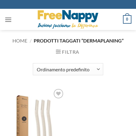
Salta
ai
contenuti
0
HOME
/
PRODOTTI TAGGATI “DERMAPLANING”
FILTRA
Aggiungi
alla lista
dei
desideri