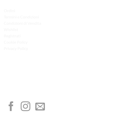
LINK UTILI
Ordini
Termini e Condizioni
Condizioni di Vendita
Wishlist
Registrati
Cookie Policy
Privacy Policy
“Obblighi informativi per le erogazioni pubbliche: gli aiuti di Stato e gli aiuti de
minimis ricevuti dalla nostra impresa sono contenuti nel Registro nazionale degli
aiuti di Stato di cui all’art. 52 della L. 234/2012”
I NOSTRI SOCIAL