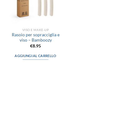
VISO E MAKE-UP
Rasoio per sopracciglia e
viso – Bamboozy
€
8.95
AGGIUNGI AL CARRELLO
via D.P.Farioli, 2
70015 Noci (Ba)
Tel. 080 4979119