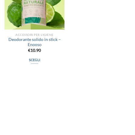
ACCESSORI PER L'IGIENE
Deodorante solido in stick –
Enooso
€
10.90
SCEGLI
Questo
prodotto
ha
più
varianti.
Le
opzioni
possono
via D.P.Farioli, 2
essere
70015 Noci (Ba)
scelte
Tel. 080 4979119
nella