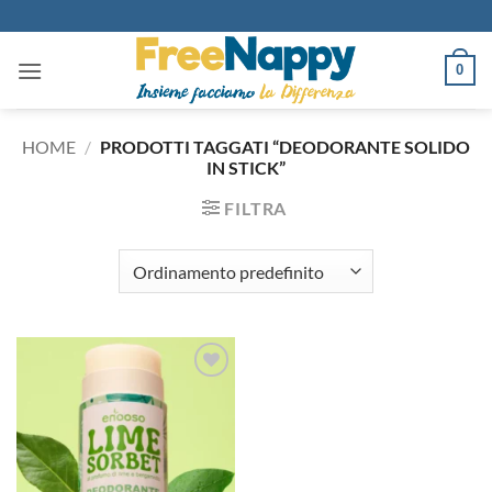
Salta
ai
contenuti
0
HOME
/
PRODOTTI TAGGATI “DEODORANTE SOLIDO
IN STICK”
FILTRA
Aggiungi
alla lista
dei
desideri