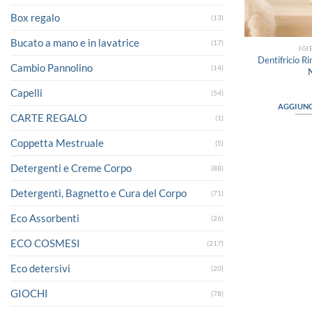
Box regalo
(13)
Bucato a mano e in lavatrice
(17)
IGI
Dentifricio Ri
Cambio Pannolino
(14)
Capelli
(54)
AGGIUNG
CARTE REGALO
(1)
Coppetta Mestruale
(5)
Detergenti e Creme Corpo
(88)
Detergenti, Bagnetto e Cura del Corpo
(71)
Eco Assorbenti
(26)
ECO COSMESI
(217)
Eco detersivi
(20)
GIOCHI
(78)