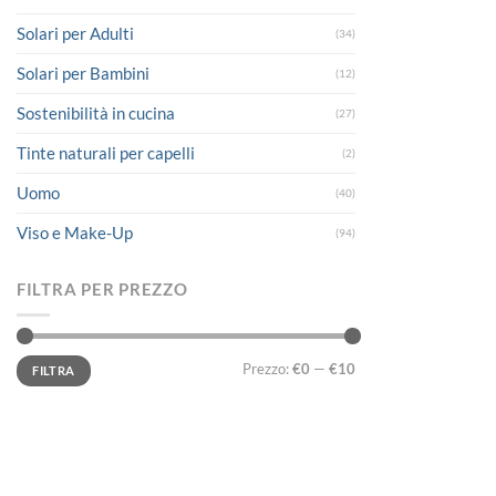
Solari per Adulti
(34)
Solari per Bambini
(12)
Sostenibilità in cucina
(27)
Tinte naturali per capelli
(2)
Uomo
(40)
Viso e Make-Up
(94)
FILTRA PER PREZZO
Prezzo
Prezzo
Prezzo:
€0
—
€10
FILTRA
Min
Max
LINK UTILI