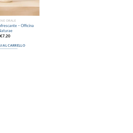
ENE ORALE
nfrescante – Officina
Naturae
€
7.20
I AL CARRELLO