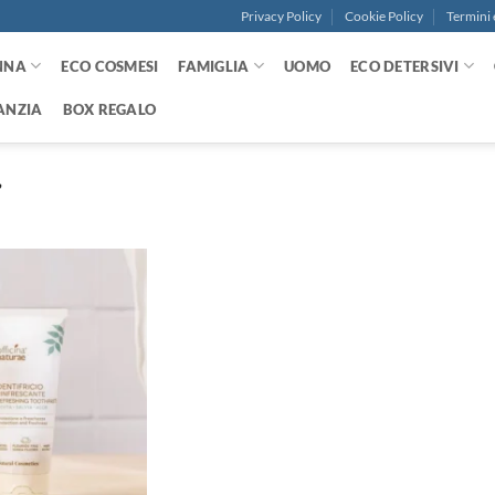
Privacy Policy
Cookie Policy
Termini 
NNA
ECO COSMESI
FAMIGLIA
UOMO
ECO DETERSIVI
ANZIA
BOX REGALO
”
Aggiungi
alla lista
dei
desideri