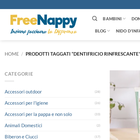
Salta
ai
contenuti
BAMBINI
DO
BLOG
NIDO D’INF
HOME
/
PRODOTTI TAGGATI “DENTIFRICIO RINFRESCANTE
CATEGORIE
Accessori outdoor
(28)
Accessori per l'igiene
(26)
Accessori per la pappa e non solo
(33)
Animali Domestici
(2)
Biberon e Ciucci
(17)