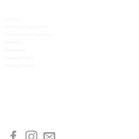
LINK UTILI
Ordini
Termini e Condizioni
Condizioni di Vendita
Wishlist
Registrati
Cookie Policy
Privacy Policy
“Obblighi informativi per le erogazioni pubbliche: gli aiuti di Stato e gli aiuti de
minimis ricevuti dalla nostra impresa sono contenuti nel Registro nazionale degli
aiuti di Stato di cui all’art. 52 della L. 234/2012”
I NOSTRI SOCIAL