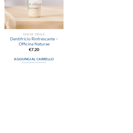
IGIENE ORALE
Dentifricio Rinfrescante –
Officina Naturae
€
7.20
AGGIUNGI AL CARRELLO
via D.P.Farioli, 2
70015 Noci (Ba)
Tel. 080 4979119