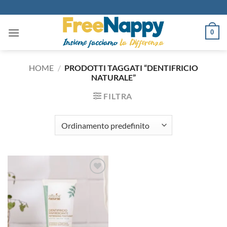
Salta
ai
contenuti
0
HOME
/
PRODOTTI TAGGATI “DENTIFRICIO
NATURALE”
FILTRA
Aggiungi
alla lista
dei
desideri