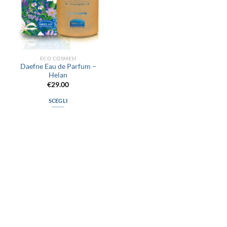
ECO COSMESI
Daefne Eau de Parfum –
Helan
€
29.00
SCEGLI
Questo
prodotto
ha
più
varianti.
Le
opzioni
possono
via D.P.Farioli, 2
essere
70015 Noci (Ba)
scelte
Tel. 080 4979119
nella