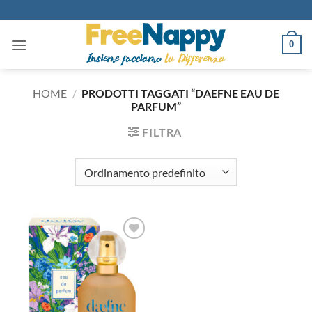
Salta
ai
contenuti
0
HOME
/
PRODOTTI TAGGATI “DAEFNE EAU DE
PARFUM”
FILTRA
Aggiungi
alla lista
dei
desideri