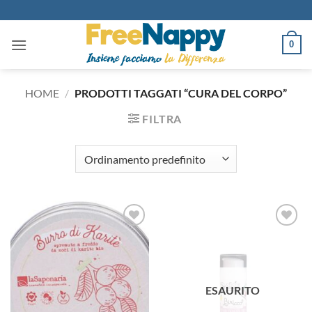
Salta
ai
contenuti
0
HOME
/
PRODOTTI TAGGATI “CURA DEL CORPO”
FILTRA
Aggiungi
Aggiungi
alla lista
alla lista
dei
dei
desideri
desideri
ESAURITO