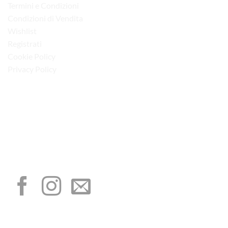
Termini e Condizioni
Condizioni di Vendita
Wishlist
Registrati
Cookie Policy
Privacy Policy
“Obblighi informativi per le erogazioni pubbliche: gli aiuti di Stato e gli aiuti de
minimis ricevuti dalla nostra impresa sono contenuti nel Registro nazionale degli
aiuti di Stato di cui all’art. 52 della L. 234/2012”
I NOSTRI SOCIAL
METODI DI PAGAMENTO