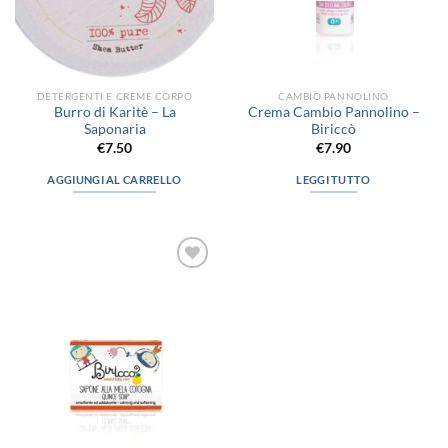
DETERGENTI E CREME CORPO
CAMBIO PANNOLINO
Burro di Karitè – La
Crema Cambio Pannolino –
Saponaria
Biriccò
€
7.50
€
7.90
AGGIUNGI AL CARRELLO
LEGGI TUTTO
Aggiungi
alla lista
dei
desideri