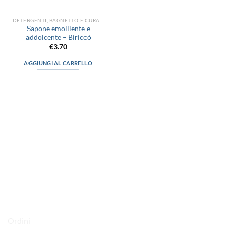
DETERGENTI, BAGNETTO E CURA DEL CORPO
Sapone emolliente e
addolcente – Biriccò
€
3.70
AGGIUNGI AL CARRELLO
via D.P.Farioli, 2
70015 Noci (Ba)
Tel. 080 4979119
LINK UTILI
Ordini