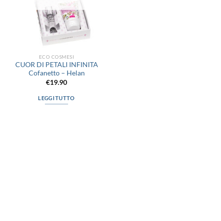
ECO COSMESI
CUOR DI PETALI INFINITA
Cofanetto – Helan
€
19.90
LEGGI TUTTO
via D.P.Farioli, 2
70015 Noci (Ba)
Tel. 080 4979119