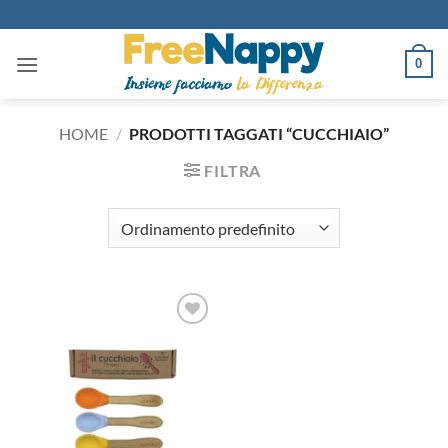
Salta
ai
contenuti
0
HOME
/
PRODOTTI TAGGATI “CUCCHIAIO”
FILTRA
Aggiungi
alla lista
dei
desideri