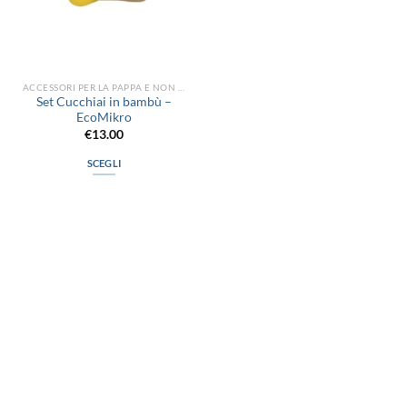
ACCESSORI PER LA PAPPA E NON SOLO
Set Cucchiai in bambù –
EcoMikro
€
13.00
SCEGLI
Questo
prodotto
ha
più
varianti.
Le
opzioni
possono
via D.P.Farioli, 2
essere
70015 Noci (Ba)
scelte
Tel. 080 4979119
nella
pagina