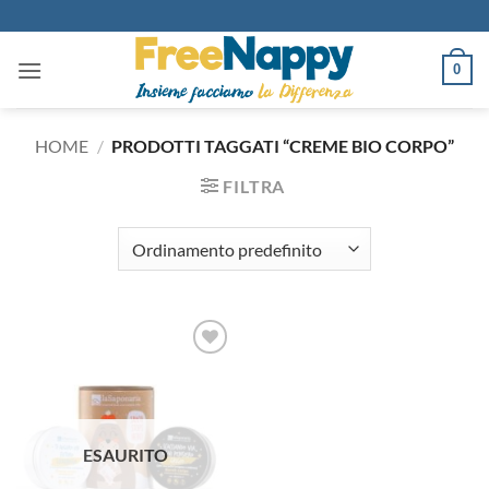
Salta
ai
contenuti
0
HOME
/
PRODOTTI TAGGATI “CREME BIO CORPO”
FILTRA
Aggiungi
alla lista
dei
desideri
ESAURITO