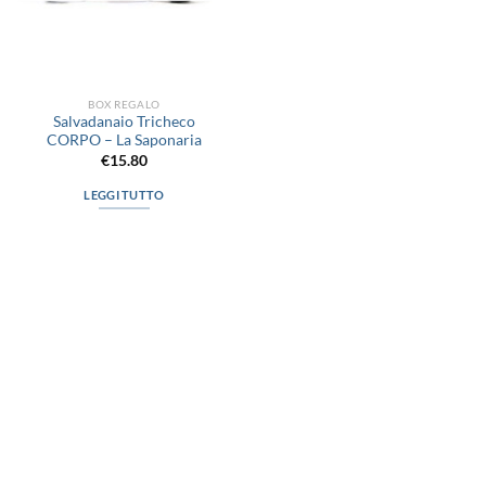
BOX REGALO
Salvadanaio Tricheco
CORPO – La Saponaria
€
15.80
LEGGI TUTTO
via D.P.Farioli, 2
70015 Noci (Ba)
Tel. 080 4979119