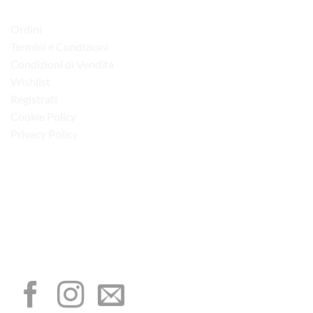
LINK UTILI
Ordini
Termini e Condizioni
Condizioni di Vendita
Wishlist
Registrati
Cookie Policy
Privacy Policy
“Obblighi informativi per le erogazioni pubbliche: gli aiuti di Stato e gli aiuti de
minimis ricevuti dalla nostra impresa sono contenuti nel Registro nazionale degli
aiuti di Stato di cui all’art. 52 della L. 234/2012”
I NOSTRI SOCIAL