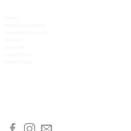
LINK UTILI
Ordini
Termini e Condizioni
Condizioni di Vendita
Wishlist
Registrati
Cookie Policy
Privacy Policy
“Obblighi informativi per le erogazioni pubbliche: gli aiuti di Stato e gli aiuti de
minimis ricevuti dalla nostra impresa sono contenuti nel Registro nazionale degli
aiuti di Stato di cui all’art. 52 della L. 234/2012”
I NOSTRI SOCIAL