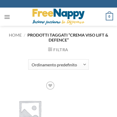
Salta
ai
contenuti
0
HOME
/
PRODOTTI TAGGATI “CREMA VISO LIFT &
DEFENCE”
FILTRA
Aggiungi
alla lista
dei
desideri