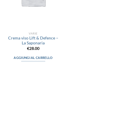
VARIE
Crema viso Lift & Defence –
La Saponaria
€
28.00
AGGIUNGI AL CARRELLO
via D.P.Farioli, 2
70015 Noci (Ba)
Tel. 080 4979119