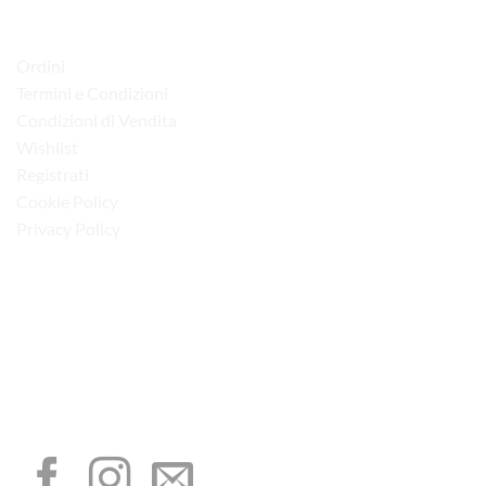
LINK UTILI
Ordini
Termini e Condizioni
Condizioni di Vendita
Wishlist
Registrati
Cookie Policy
Privacy Policy
“Obblighi informativi per le erogazioni pubbliche: gli aiuti di Stato e gli aiuti de
minimis ricevuti dalla nostra impresa sono contenuti nel Registro nazionale degli
aiuti di Stato di cui all’art. 52 della L. 234/2012”
I NOSTRI SOCIAL