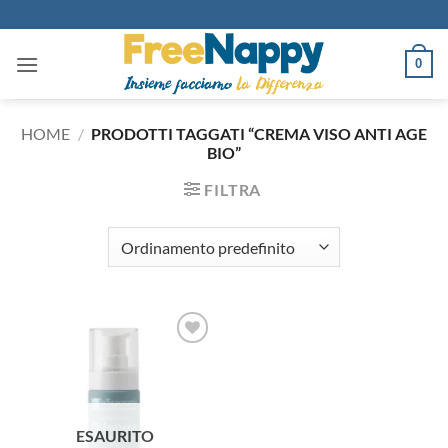
Salta
ai
contenuti
0
HOME
/
PRODOTTI TAGGATI “CREMA VISO ANTI AGE
BIO”
FILTRA
Aggiungi
alla lista
dei
desideri
ESAURITO