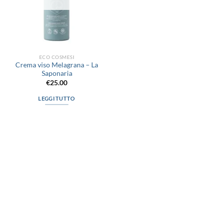
ECO COSMESI
Crema viso Melagrana – La
Saponaria
€
25.00
LEGGI TUTTO
via D.P.Farioli, 2
70015 Noci (Ba)
Tel. 080 4979119