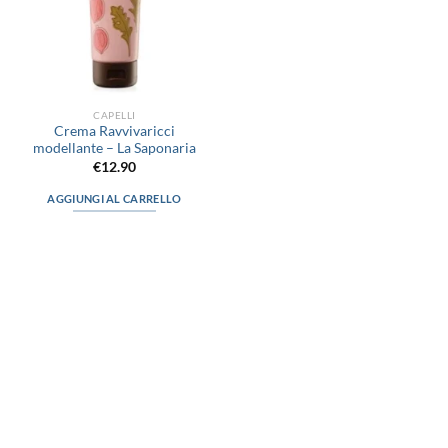
CAPELLI
Crema Ravvivaricci
modellante – La Saponaria
€
12.90
AGGIUNGI AL CARRELLO
via D.P.Farioli, 2
70015 Noci (Ba)
Tel. 080 4979119