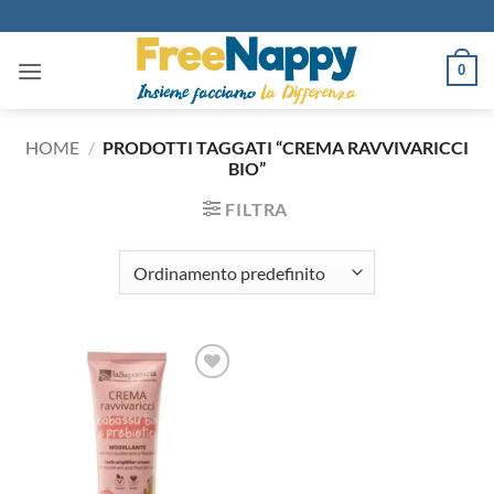
Salta
ai
contenuti
0
HOME
/
PRODOTTI TAGGATI “CREMA RAVVIVARICCI
BIO”
FILTRA
Aggiungi
alla lista
dei
desideri