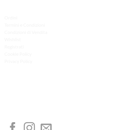
LINK UTILI
Ordini
Termini e Condizioni
Condizioni di Vendita
Wishlist
Registrati
Cookie Policy
Privacy Policy
“Obblighi informativi per le erogazioni pubbliche: gli aiuti di Stato e gli aiuti de
minimis ricevuti dalla nostra impresa sono contenuti nel Registro nazionale degli
aiuti di Stato di cui all’art. 52 della L. 234/2012”
I NOSTRI SOCIAL