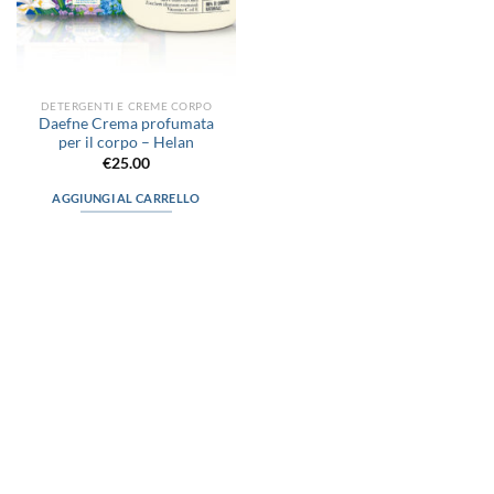
DETERGENTI E CREME CORPO
Daefne Crema profumata
per il corpo – Helan
€
25.00
AGGIUNGI AL CARRELLO
via D.P.Farioli, 2
70015 Noci (Ba)
Tel. 080 4979119