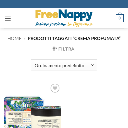
Salta
ai
contenuti
0
HOME
/
PRODOTTI TAGGATI “CREMA PROFUMATA”
FILTRA
Aggiungi
alla lista
dei
desideri