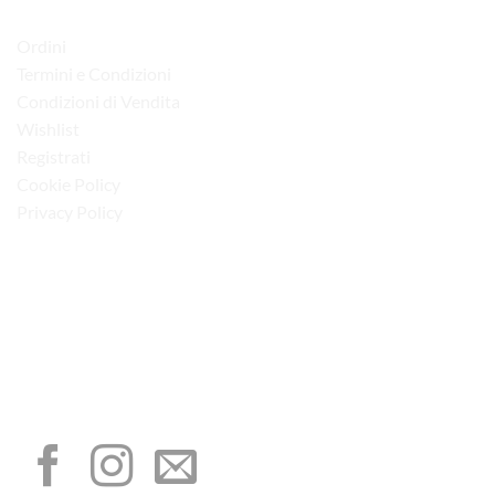
LINK UTILI
Ordini
Termini e Condizioni
Condizioni di Vendita
Wishlist
Registrati
Cookie Policy
Privacy Policy
“Obblighi informativi per le erogazioni pubbliche: gli aiuti di Stato e gli aiuti de
minimis ricevuti dalla nostra impresa sono contenuti nel Registro nazionale degli
aiuti di Stato di cui all’art. 52 della L. 234/2012”
I NOSTRI SOCIAL