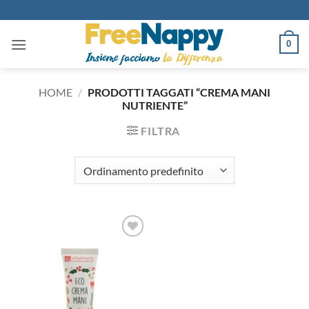
Salta
ai
contenuti
0
HOME
/
PRODOTTI TAGGATI “CREMA MANI
NUTRIENTE”
FILTRA
Aggiungi
alla lista
dei
desideri