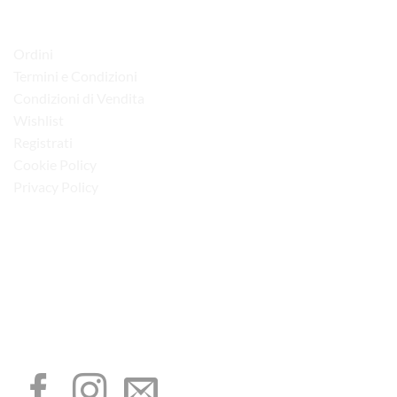
LINK UTILI
Ordini
Termini e Condizioni
Condizioni di Vendita
Wishlist
Registrati
Cookie Policy
Privacy Policy
“Obblighi informativi per le erogazioni pubbliche: gli aiuti di Stato e gli aiuti de
minimis ricevuti dalla nostra impresa sono contenuti nel Registro nazionale degli
aiuti di Stato di cui all’art. 52 della L. 234/2012”
I NOSTRI SOCIAL