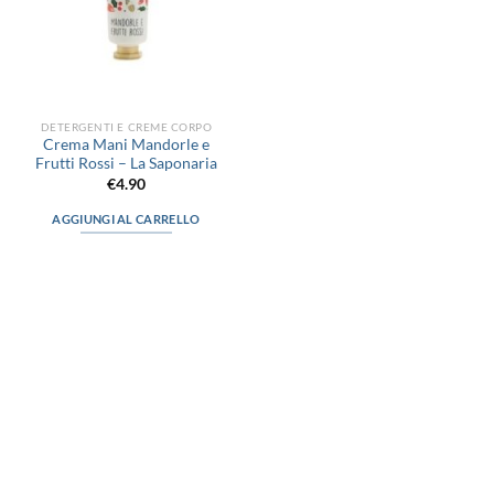
DETERGENTI E CREME CORPO
Crema Mani Mandorle e
Frutti Rossi – La Saponaria
€
4.90
AGGIUNGI AL CARRELLO
via D.P.Farioli, 2
70015 Noci (Ba)
Tel. 080 4979119