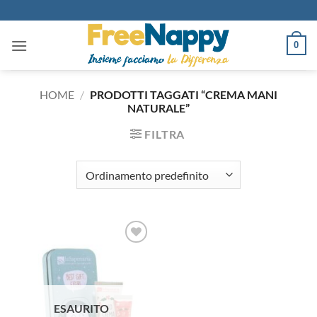
Salta
ai
contenuti
0
HOME
/
PRODOTTI TAGGATI “CREMA MANI
NATURALE”
FILTRA
Aggiungi
alla lista
dei
desideri
ESAURITO