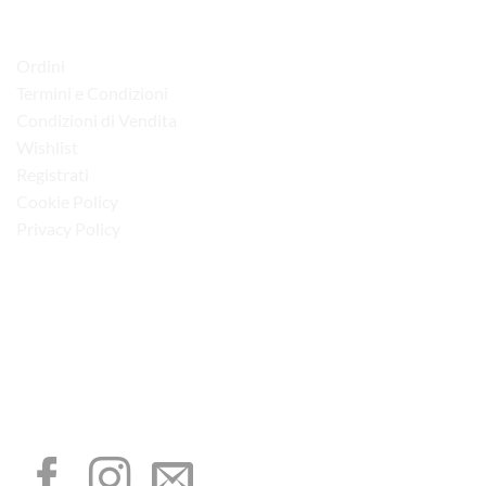
LINK UTILI
Ordini
Termini e Condizioni
Condizioni di Vendita
Wishlist
Registrati
Cookie Policy
Privacy Policy
“Obblighi informativi per le erogazioni pubbliche: gli aiuti di Stato e gli aiuti de
minimis ricevuti dalla nostra impresa sono contenuti nel Registro nazionale degli
aiuti di Stato di cui all’art. 52 della L. 234/2012”
I NOSTRI SOCIAL