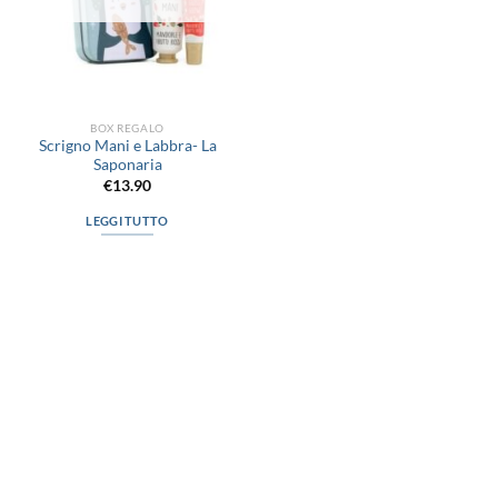
BOX REGALO
Scrigno Mani e Labbra- La
Saponaria
€
13.90
LEGGI TUTTO
via D.P.Farioli, 2
70015 Noci (Ba)
Tel. 080 4979119