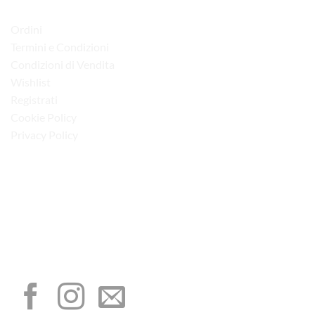
LINK UTILI
Ordini
Termini e Condizioni
Condizioni di Vendita
Wishlist
Registrati
Cookie Policy
Privacy Policy
“Obblighi informativi per le erogazioni pubbliche: gli aiuti di Stato e gli aiuti de
minimis ricevuti dalla nostra impresa sono contenuti nel Registro nazionale degli
aiuti di Stato di cui all’art. 52 della L. 234/2012”
I NOSTRI SOCIAL