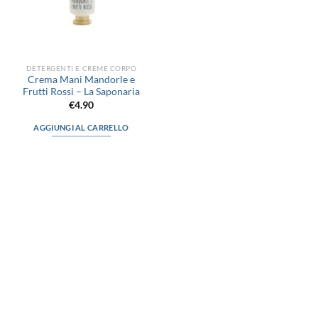
DETERGENTI E CREME CORPO
Crema Mani Mandorle e
Frutti Rossi – La Saponaria
€
4.90
AGGIUNGI AL CARRELLO
via D.P.Farioli, 2
70015 Noci (Ba)
Tel. 080 4979119