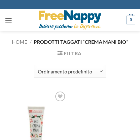
Salta
ai
contenuti
0
HOME
/
PRODOTTI TAGGATI “CREMA MANI BIO”
FILTRA
Aggiungi
alla lista
dei
desideri