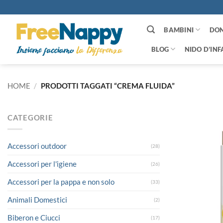
Salta
ai
contenuti
BAMBINI
DO
BLOG
NIDO D’INF
HOME
/
PRODOTTI TAGGATI “CREMA FLUIDA”
CATEGORIE
Accessori outdoor
(28)
Accessori per l'igiene
(26)
Accessori per la pappa e non solo
(33)
Animali Domestici
(2)
Biberon e Ciucci
(17)