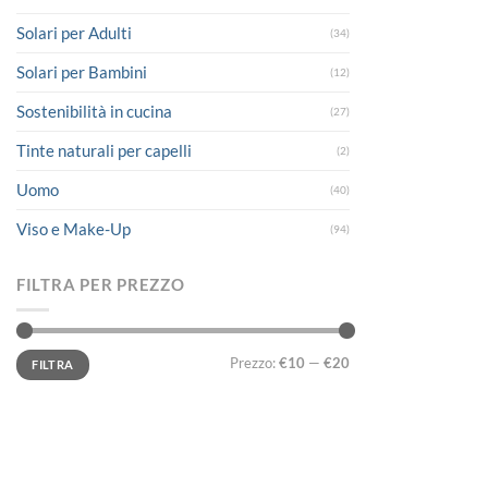
Solari per Adulti
(34)
Solari per Bambini
(12)
Sostenibilità in cucina
(27)
Tinte naturali per capelli
(2)
Uomo
(40)
Viso e Make-Up
(94)
FILTRA PER PREZZO
Prezzo
Prezzo
Prezzo:
€10
—
€20
FILTRA
Min
Max
LINK UTILI