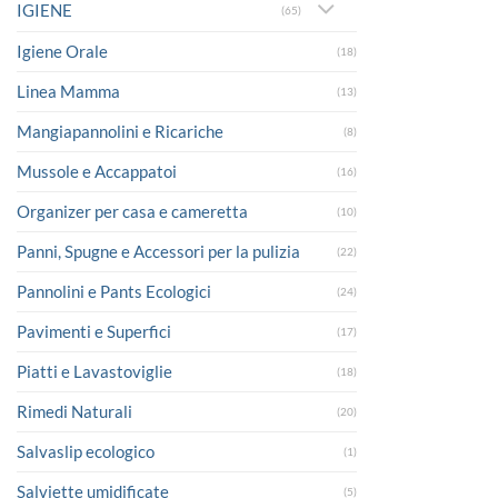
IGIENE
(65)
Igiene Orale
(18)
Linea Mamma
(13)
Mangiapannolini e Ricariche
(8)
Mussole e Accappatoi
(16)
Organizer per casa e cameretta
(10)
Panni, Spugne e Accessori per la pulizia
(22)
Pannolini e Pants Ecologici
(24)
Pavimenti e Superfici
(17)
Piatti e Lavastoviglie
(18)
Rimedi Naturali
(20)
Salvaslip ecologico
(1)
Salviette umidificate
(5)