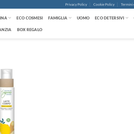
Privacy Policy
Cookie Policy
Termini 
NNA
ECO COSMESI
FAMIGLIA
UOMO
ECO DETERSIVI
ANZIA
BOX REGALO
Aggiungi
alla lista
dei
desideri