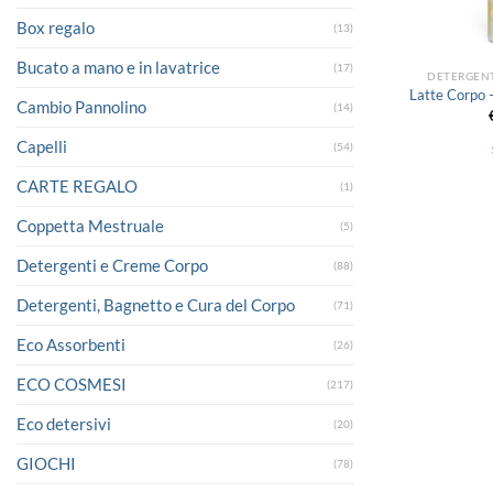
Box regalo
(13)
Bucato a mano e in lavatrice
(17)
DETERGENT
Latte Corpo –
Cambio Pannolino
(14)
Capelli
(54)
CARTE REGALO
(1)
Coppetta Mestruale
(5)
Detergenti e Creme Corpo
(88)
Detergenti, Bagnetto e Cura del Corpo
(71)
Eco Assorbenti
(26)
ECO COSMESI
(217)
Eco detersivi
(20)
GIOCHI
(78)