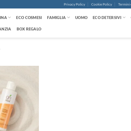
Privacy Policy
Cookie Policy
Termini 
NNA
ECO COSMESI
FAMIGLIA
UOMO
ECO DETERSIVI
ANZIA
BOX REGALO
”
Aggiungi
alla lista
dei
desideri