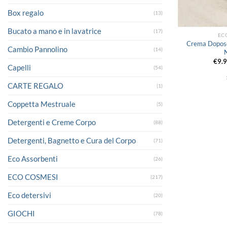
Box regalo
(13)
Bucato a mano e in lavatrice
(17)
EC
Crema Doposo
Cambio Pannolino
(14)
€
9.
Capelli
(54)
CARTE REGALO
(1)
Coppetta Mestruale
(5)
Detergenti e Creme Corpo
(88)
Detergenti, Bagnetto e Cura del Corpo
(71)
Eco Assorbenti
(26)
ECO COSMESI
(217)
Eco detersivi
(20)
GIOCHI
(78)