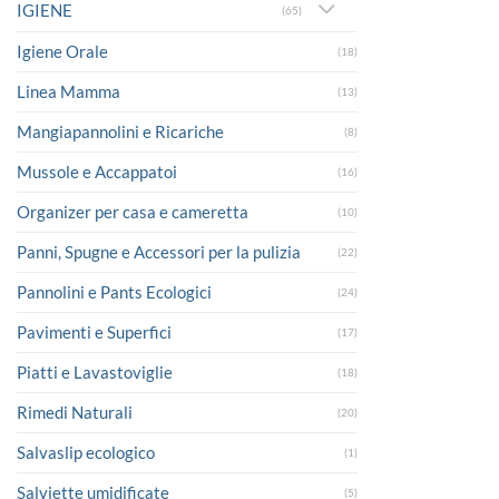
IGIENE
(65)
Igiene Orale
(18)
Linea Mamma
(13)
Mangiapannolini e Ricariche
(8)
Mussole e Accappatoi
(16)
Organizer per casa e cameretta
(10)
Panni, Spugne e Accessori per la pulizia
(22)
Pannolini e Pants Ecologici
(24)
Pavimenti e Superfici
(17)
Piatti e Lavastoviglie
(18)
Rimedi Naturali
(20)
Salvaslip ecologico
(1)
Salviette umidificate
(5)