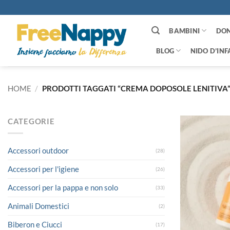
Salta
ai
contenuti
BAMBINI
DO
BLOG
NIDO D’INF
HOME
/
PRODOTTI TAGGATI “CREMA DOPOSOLE LENITIVA
CATEGORIE
Accessori outdoor
(28)
Accessori per l'igiene
(26)
Accessori per la pappa e non solo
(33)
Animali Domestici
(2)
Biberon e Ciucci
(17)