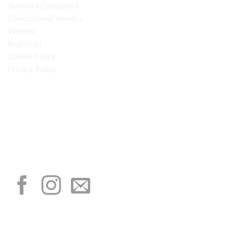
Termini e Condizioni
Condizioni di Vendita
Wishlist
Registrati
Cookie Policy
Privacy Policy
“Obblighi informativi per le erogazioni pubbliche: gli aiuti di Stato e gli aiuti de
minimis ricevuti dalla nostra impresa sono contenuti nel Registro nazionale degli
aiuti di Stato di cui all’art. 52 della L. 234/2012”
I NOSTRI SOCIAL
METODI DI PAGAMENTO