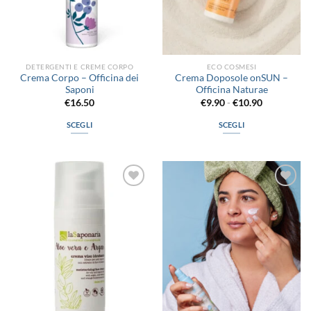
DETERGENTI E CREME CORPO
ECO COSMESI
Crema Corpo – Officina dei
Crema Doposole onSUN –
Saponi
Officina Naturae
Fascia
€
16.50
€
9.90
-
€
10.90
di
prezzo:
SCEGLI
SCEGLI
da
€9.90
Questo
Questo
a
prodotto
prodotto
€10.90
ha
ha
più
più
Aggiungi
Aggiungi
varianti.
varianti.
alla lista
alla lista
Le
Le
dei
dei
desideri
desideri
opzioni
opzioni
possono
possono
essere
essere
scelte
scelte
nella
nella
pagina
pagina