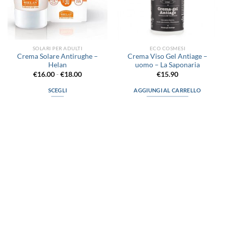
SOLARI PER ADULTI
ECO COSMESI
Crema Solare Antirughe –
Crema Viso Gel Antiage –
Helan
uomo – La Saponaria
Fascia
€
16.00
-
€
18.00
€
15.90
di
prezzo:
SCEGLI
AGGIUNGI AL CARRELLO
da
€16.00
Questo
a
prodotto
€18.00
ha
più
varianti.
Le
opzioni
possono
via D.P.Farioli, 2
essere
70015 Noci (Ba)
scelte
Tel. 080 4979119
nella
pagina