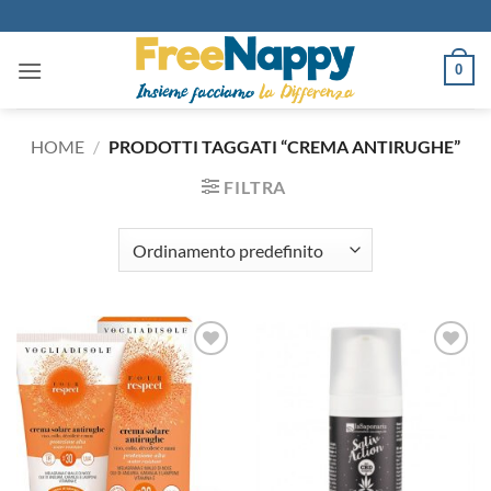
Salta
ai
contenuti
0
HOME
/
PRODOTTI TAGGATI “CREMA ANTIRUGHE”
FILTRA
Aggiungi
Aggiungi
alla lista
alla lista
dei
dei
desideri
desideri