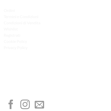
del
LINK UTILI
prodotto
Ordini
Termini e Condizioni
Condizioni di Vendita
Wishlist
Registrati
Cookie Policy
Privacy Policy
“Obblighi informativi per le erogazioni pubbliche: gli aiuti di Stato e gli aiuti de
minimis ricevuti dalla nostra impresa sono contenuti nel Registro nazionale degli
aiuti di Stato di cui all’art. 52 della L. 234/2012”
I NOSTRI SOCIAL