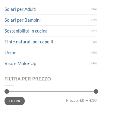
Solari per Adulti
(34)
Solari per Bambini
(12)
Sostenibilità in cucina
(27)
Tinte naturali per capelli
(2)
Uomo
(40)
Viso e Make-Up
(94)
FILTRA PER PREZZO
Prezzo
Prezzo
Prezzo:
€0
—
€10
FILTRA
Min
Max
LINK UTILI