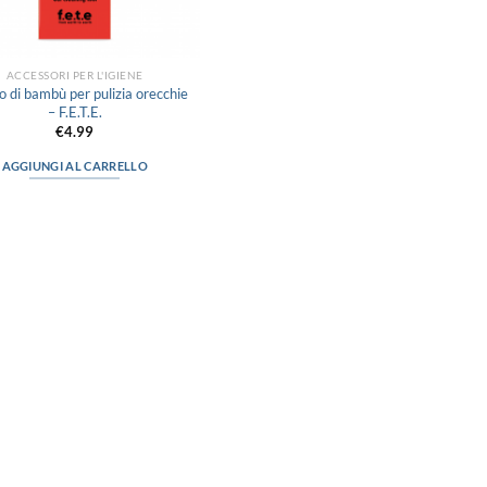
ACCESSORI PER L'IGIENE
o di bambù per pulizia orecchie
– F.E.T.E.
€
4.99
AGGIUNGI AL CARRELLO