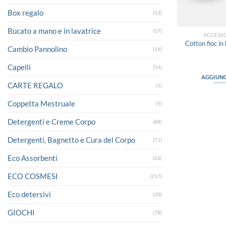
Box regalo
(13)
Bucato a mano e in lavatrice
(17)
ACCESSO
Cotton fioc i
Cambio Pannolino
(14)
Capelli
(54)
AGGIUNG
CARTE REGALO
(1)
Coppetta Mestruale
(5)
Detergenti e Creme Corpo
(88)
Detergenti, Bagnetto e Cura del Corpo
(71)
Eco Assorbenti
(26)
ECO COSMESI
(217)
Eco detersivi
(20)
GIOCHI
(78)