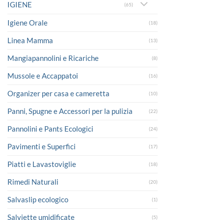
IGIENE
(65)
Igiene Orale
(18)
Linea Mamma
(13)
Mangiapannolini e Ricariche
(8)
Mussole e Accappatoi
(16)
Organizer per casa e cameretta
(10)
Panni, Spugne e Accessori per la pulizia
(22)
Pannolini e Pants Ecologici
(24)
Pavimenti e Superfici
(17)
Piatti e Lavastoviglie
(18)
Rimedi Naturali
(20)
Salvaslip ecologico
(1)
Salviette umidificate
(5)