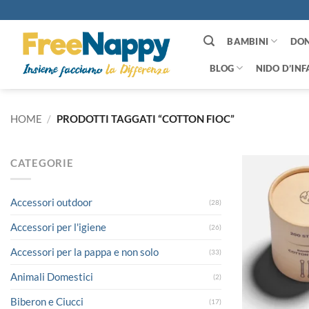
Salta
ai
contenuti
BAMBINI
DO
BLOG
NIDO D’INF
HOME
/
PRODOTTI TAGGATI “COTTON FIOC”
CATEGORIE
Accessori outdoor
(28)
Accessori per l'igiene
(26)
Accessori per la pappa e non solo
(33)
Animali Domestici
(2)
Biberon e Ciucci
(17)