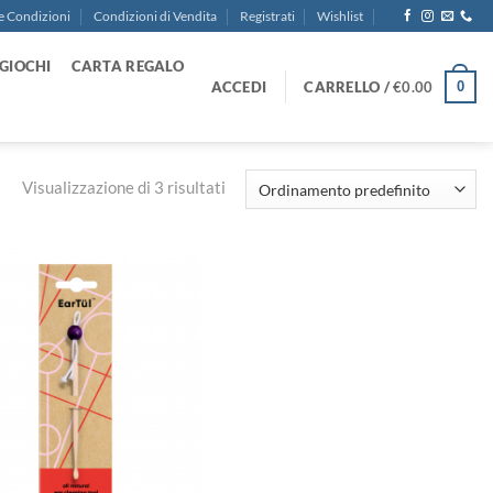
e Condizioni
Condizioni di Vendita
Registrati
Wishlist
GIOCHI
CARTA REGALO
ACCEDI
CARRELLO /
€
0.00
0
Visualizzazione di 3 risultati
Aggiungi
alla lista
dei
desideri