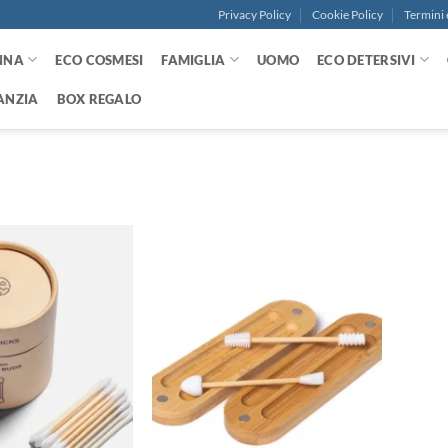
Privacy Policy
Cookie Policy
Termini 
NNA
ECO COSMESI
FAMIGLIA
UOMO
ECO DETERSIVI
ANZIA
BOX REGALO
Aggiungi
Aggiungi
alla lista
alla lista
dei
dei
desideri
desideri