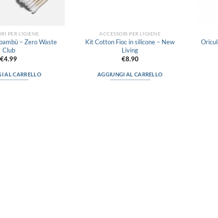
RI PER L'IGIENE
ACCESSORI PER L'IGIENE
n bambù – Zero Waste
Kit Cotton Fioc in silicone – New
Oricul
Club
Living
€
4.99
€
8.90
I AL CARRELLO
AGGIUNGI AL CARRELLO