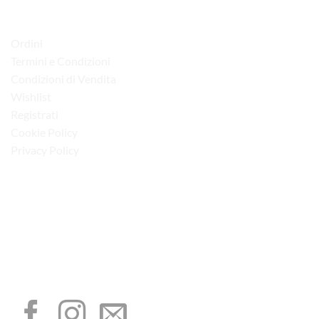
LINK UTILI
Ordini
Termini e Condizioni
Condizioni di Vendita
Wishlist
Registrati
Cookie Policy
Privacy Policy
“Obblighi informativi per le erogazioni pubbliche: gli aiuti di Stato e gli aiuti de
minimis ricevuti dalla nostra impresa sono contenuti nel Registro nazionale degli
aiuti di Stato di cui all’art. 52 della L. 234/2012”
I NOSTRI SOCIAL