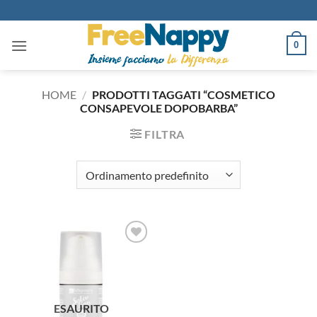
Salta
ai
contenuti
0
HOME
/
PRODOTTI TAGGATI “COSMETICO
CONSAPEVOLE DOPOBARBA”
FILTRA
Aggiungi
alla lista
dei
desideri
ESAURITO