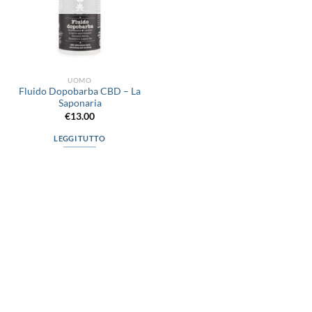
UOMO
Fluido Dopobarba CBD – La
Saponaria
€
13.00
LEGGI TUTTO
via D.P.Farioli, 2
70015 Noci (Ba)
Tel. 080 4979119