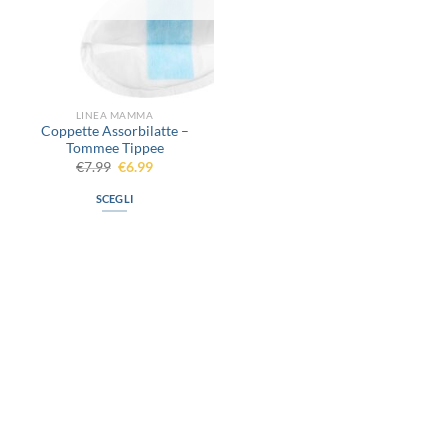
LINEA MAMMA
Coppette Assorbilatte –
Tommee Tippee
Il
Il
€
7.99
€
6.99
prezzo
prezzo
originale
attuale
SCEGLI
era:
è:
€7.99.
€6.99.
Questo
prodotto
ha
più
varianti.
Le
opzioni
possono
via D.P.Farioli, 2
essere
70015 Noci (Ba)
scelte
Tel. 080 4979119
nella