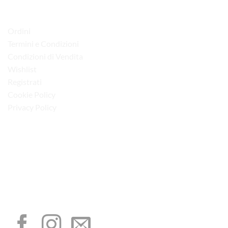
pagina
del
LINK UTILI
prodotto
Ordini
Termini e Condizioni
Condizioni di Vendita
Wishlist
Registrati
Cookie Policy
Privacy Policy
“Obblighi informativi per le erogazioni pubbliche: gli aiuti di Stato e gli aiuti de
minimis ricevuti dalla nostra impresa sono contenuti nel Registro nazionale degli
aiuti di Stato di cui all’art. 52 della L. 234/2012”
I NOSTRI SOCIAL