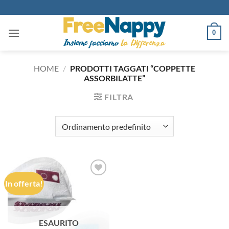
Salta
ai
contenuti
0
HOME
/
PRODOTTI TAGGATI “COPPETTE
ASSORBILATTE”
FILTRA
In offerta!
Aggiungi
alla lista
dei
desideri
ESAURITO