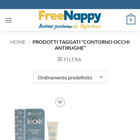
Salta
ai
contenuti
0
HOME
/
PRODOTTI TAGGATI “CONTORNO OCCHI
ANTIRUGHE”
FILTRA
Aggiungi
alla lista
dei
desideri