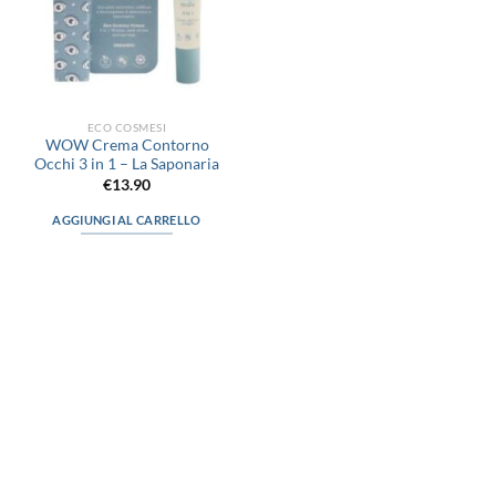
ECO COSMESI
WOW Crema Contorno
Occhi 3 in 1 – La Saponaria
€
13.90
AGGIUNGI AL CARRELLO
via D.P.Farioli, 2
70015 Noci (Ba)
Tel. 080 4979119