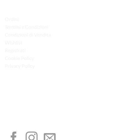
LINK UTILI
Ordini
Termini e Condizioni
Condizioni di Vendita
Wishlist
Registrati
Cookie Policy
Privacy Policy
“Obblighi informativi per le erogazioni pubbliche: gli aiuti di Stato e gli aiuti de
minimis ricevuti dalla nostra impresa sono contenuti nel Registro nazionale degli
aiuti di Stato di cui all’art. 52 della L. 234/2012”
I NOSTRI SOCIAL