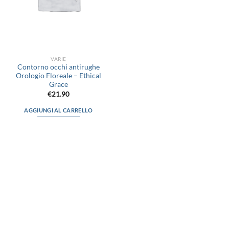
VARIE
Contorno occhi antirughe
Orologio Floreale – Ethical
Grace
€
21.90
AGGIUNGI AL CARRELLO
via D.P.Farioli, 2
70015 Noci (Ba)
Tel. 080 4979119