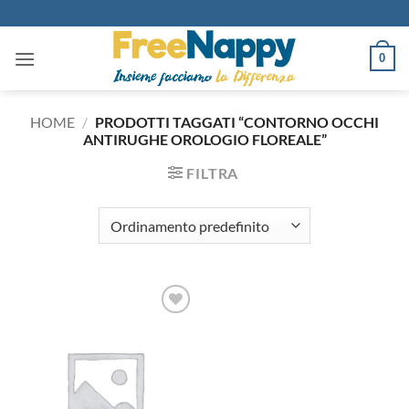
Salta
ai
contenuti
0
HOME
/
PRODOTTI TAGGATI “CONTORNO OCCHI
ANTIRUGHE OROLOGIO FLOREALE”
FILTRA
Aggiungi
alla lista
dei
desideri