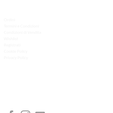
LINK UTILI
Ordini
Termini e Condizioni
Condizioni di Vendita
Wishlist
Registrati
Cookie Policy
Privacy Policy
“Obblighi informativi per le erogazioni pubbliche: gli aiuti di Stato e gli aiuti de
minimis ricevuti dalla nostra impresa sono contenuti nel Registro nazionale degli
aiuti di Stato di cui all’art. 52 della L. 234/2012”
I NOSTRI SOCIAL