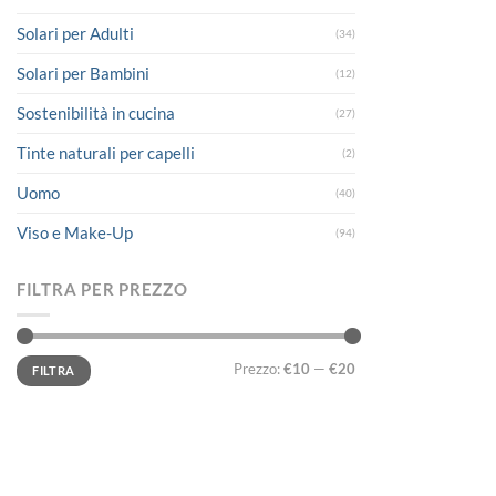
Solari per Adulti
(34)
Solari per Bambini
(12)
Sostenibilità in cucina
(27)
Tinte naturali per capelli
(2)
Uomo
(40)
Viso e Make-Up
(94)
FILTRA PER PREZZO
Prezzo
Prezzo
Prezzo:
€10
—
€20
FILTRA
Min
Max
LINK UTILI