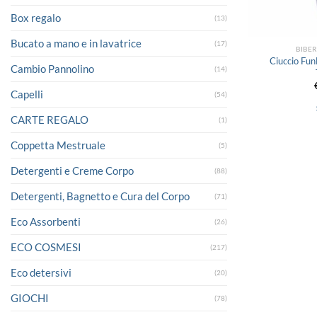
Box regalo
(13)
Bucato a mano e in lavatrice
(17)
BIBER
Ciuccio Fu
Cambio Pannolino
(14)
Capelli
(54)
CARTE REGALO
(1)
Coppetta Mestruale
(5)
Detergenti e Creme Corpo
(88)
Detergenti, Bagnetto e Cura del Corpo
(71)
Eco Assorbenti
(26)
ECO COSMESI
(217)
Eco detersivi
(20)
GIOCHI
(78)