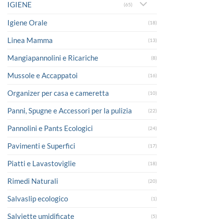
IGIENE
(65)
Igiene Orale
(18)
Linea Mamma
(13)
Mangiapannolini e Ricariche
(8)
Mussole e Accappatoi
(16)
Organizer per casa e cameretta
(10)
Panni, Spugne e Accessori per la pulizia
(22)
Pannolini e Pants Ecologici
(24)
Pavimenti e Superfici
(17)
Piatti e Lavastoviglie
(18)
Rimedi Naturali
(20)
Salvaslip ecologico
(1)
Salviette umidificate
(5)