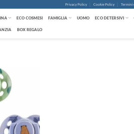
Privacy Policy
Cookie Policy
Termini 
NNA
ECO COSMESI
FAMIGLIA
UOMO
ECO DETERSIVI
ANZIA
BOX REGALO
Aggiungi
alla lista
dei
desideri