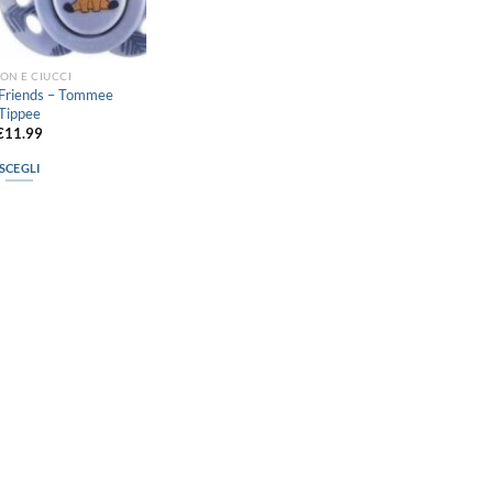
ON E CIUCCI
nFriends – Tommee
Tippee
€
11.99
SCEGLI
Questo
prodotto
ha
più
varianti.
Le
opzioni
possono
essere
scelte
nella
pagina
del
prodotto