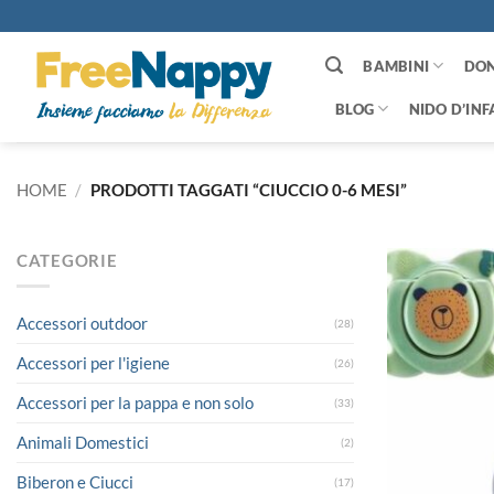
Salta
ai
contenuti
BAMBINI
DO
BLOG
NIDO D’INF
HOME
/
PRODOTTI TAGGATI “CIUCCIO 0-6 MESI”
CATEGORIE
Accessori outdoor
(28)
Accessori per l'igiene
(26)
Accessori per la pappa e non solo
(33)
Animali Domestici
(2)
Biberon e Ciucci
(17)