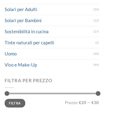
Solari per Adulti
(34)
Solari per Bambini
(12)
Sostenibilità in cucina
(27)
Tinte naturali per capelli
(2)
Uomo
(40)
Viso e Make-Up
(94)
FILTRA PER PREZZO
Prezzo
Prezzo
Prezzo:
€20
—
€30
FILTRA
Min
Max
LINK UTILI