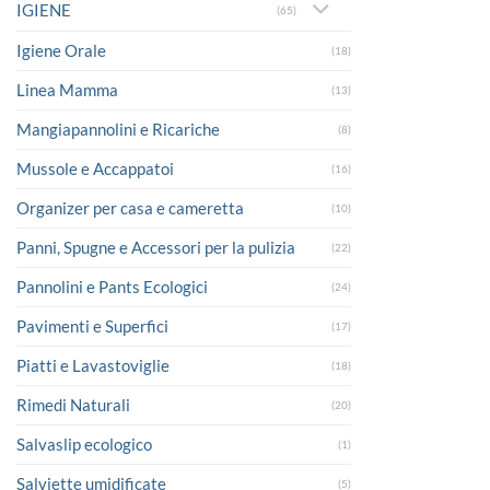
IGIENE
(65)
Igiene Orale
(18)
Linea Mamma
(13)
Mangiapannolini e Ricariche
(8)
Mussole e Accappatoi
(16)
Organizer per casa e cameretta
(10)
Panni, Spugne e Accessori per la pulizia
(22)
Pannolini e Pants Ecologici
(24)
Pavimenti e Superfici
(17)
Piatti e Lavastoviglie
(18)
Rimedi Naturali
(20)
Salvaslip ecologico
(1)
Salviette umidificate
(5)