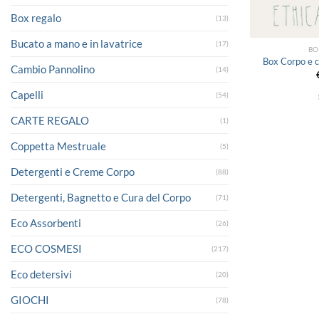
Box regalo
(13)
Bucato a mano e in lavatrice
(17)
BO
Box Corpo e c
Cambio Pannolino
(14)
Capelli
(54)
CARTE REGALO
(1)
Coppetta Mestruale
(5)
Detergenti e Creme Corpo
(88)
Detergenti, Bagnetto e Cura del Corpo
(71)
Eco Assorbenti
(26)
ECO COSMESI
(217)
Eco detersivi
(20)
GIOCHI
(78)