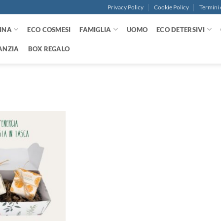
Privacy Policy
Cookie Policy
Termini 
NNA
ECO COSMESI
FAMIGLIA
UOMO
ECO DETERSIVI
ANZIA
BOX REGALO
Aggiungi
alla lista
dei
desideri