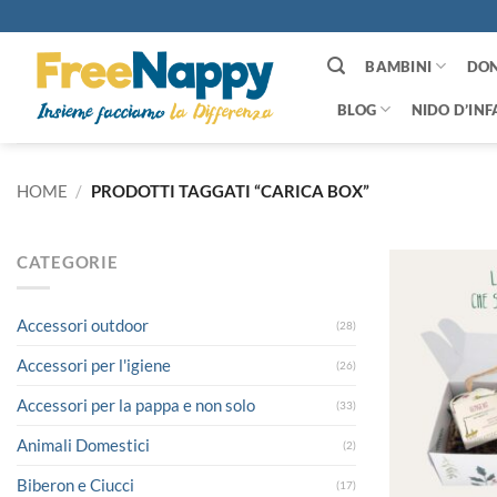
Salta
ai
contenuti
BAMBINI
DO
BLOG
NIDO D’INF
HOME
/
PRODOTTI TAGGATI “CARICA BOX”
CATEGORIE
Accessori outdoor
(28)
Accessori per l'igiene
(26)
Accessori per la pappa e non solo
(33)
Animali Domestici
(2)
Biberon e Ciucci
(17)