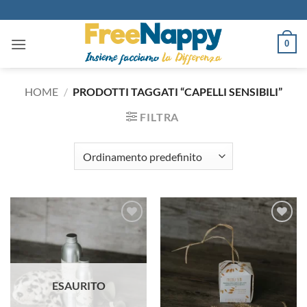
Salta
ai
contenuti
0
HOME
/
PRODOTTI TAGGATI “CAPELLI SENSIBILI”
FILTRA
Aggiungi
Aggiungi
alla lista
alla lista
dei
dei
desideri
desideri
ESAURITO