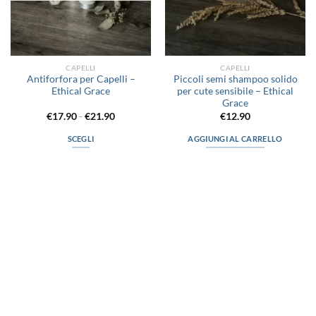
CAPELLI
CAPELLI
Antiforfora per Capelli –
Piccoli semi shampoo solido
Ethical Grace
per cute sensibile – Ethical
Grace
Fascia
€
17.90
-
€
21.90
€
12.90
di
prezzo:
SCEGLI
AGGIUNGI AL CARRELLO
da
€17.90
Questo
a
prodotto
€21.90
ha
più
varianti.
Le
opzioni
possono
via D.P.Farioli, 2
essere
70015 Noci (Ba)
scelte
Tel. 080 4979119
nella