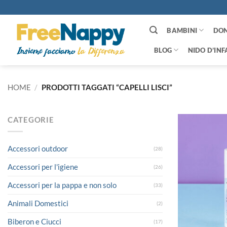
Salta
ai
contenuti
BAMBINI
DO
BLOG
NIDO D’INF
HOME
/
PRODOTTI TAGGATI “CAPELLI LISCI”
CATEGORIE
Accessori outdoor
(28)
Accessori per l'igiene
(26)
Accessori per la pappa e non solo
(33)
Animali Domestici
(2)
Biberon e Ciucci
(17)