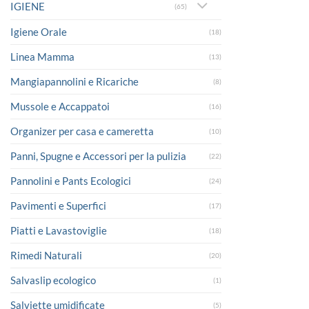
IGIENE
(65)
Igiene Orale
(18)
Linea Mamma
(13)
Mangiapannolini e Ricariche
(8)
Mussole e Accappatoi
(16)
Organizer per casa e cameretta
(10)
Panni, Spugne e Accessori per la pulizia
(22)
Pannolini e Pants Ecologici
(24)
Pavimenti e Superfici
(17)
Piatti e Lavastoviglie
(18)
Rimedi Naturali
(20)
Salvaslip ecologico
(1)
Salviette umidificate
(5)