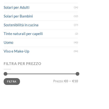
Solari per Adulti
(34)
Solari per Bambini
(12)
Sostenibilità in cucina
(27)
Tinte naturali per capelli
(2)
Uomo
(40)
Viso e Make-Up
(94)
FILTRA PER PREZZO
Prezzo
Prezzo
Prezzo:
€0
—
€10
FILTRA
Min
Max
LINK UTILI