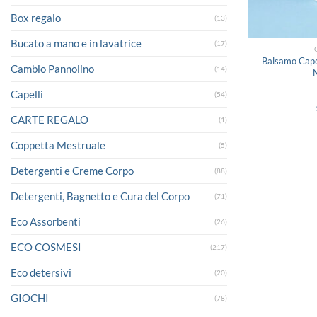
Box regalo
(13)
Bucato a mano e in lavatrice
(17)
Balsamo Capel
Cambio Pannolino
(14)
Capelli
(54)
CARTE REGALO
(1)
Coppetta Mestruale
(5)
Detergenti e Creme Corpo
(88)
Detergenti, Bagnetto e Cura del Corpo
(71)
Eco Assorbenti
(26)
ECO COSMESI
(217)
Eco detersivi
(20)
GIOCHI
(78)