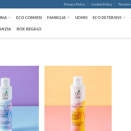
Privacy Policy
Cookie Policy
Termini 
NNA
ECO COSMESI
FAMIGLIA
UOMO
ECO DETERSIVI
ANZIA
BOX REGALO
Aggiungi
Aggiungi
alla lista
alla lista
dei
dei
desideri
desideri