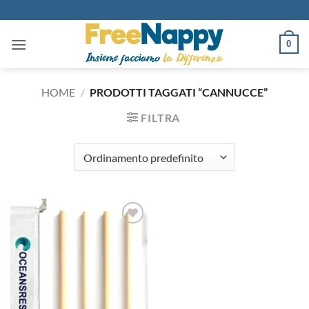
Salta
ai
contenuti
0
HOME
/
PRODOTTI TAGGATI “CANNUCCE”
FILTRA
Aggiungi
alla lista
dei
desideri