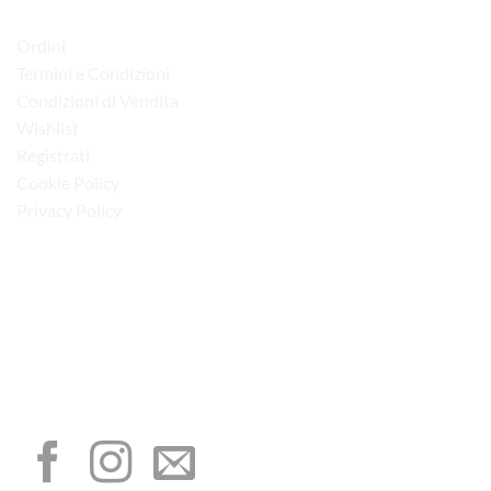
LINK UTILI
Ordini
Termini e Condizioni
Condizioni di Vendita
Wishlist
Registrati
Cookie Policy
Privacy Policy
“Obblighi informativi per le erogazioni pubbliche: gli aiuti di Stato e gli aiuti de
minimis ricevuti dalla nostra impresa sono contenuti nel Registro nazionale degli
aiuti di Stato di cui all’art. 52 della L. 234/2012”
I NOSTRI SOCIAL