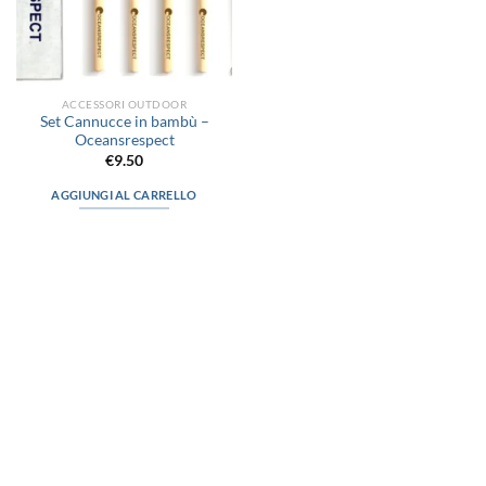
ACCESSORI OUTDOOR
Set Cannucce in bambù –
Oceansrespect
€
9.50
AGGIUNGI AL CARRELLO
via D.P.Farioli, 2
70015 Noci (Ba)
Tel. 080 4979119