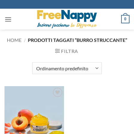
Salta
ai
contenuti
0
HOME
/
PRODOTTI TAGGATI “BURRO STRUCCANTE”
FILTRA
Aggiungi
alla lista
dei
desideri