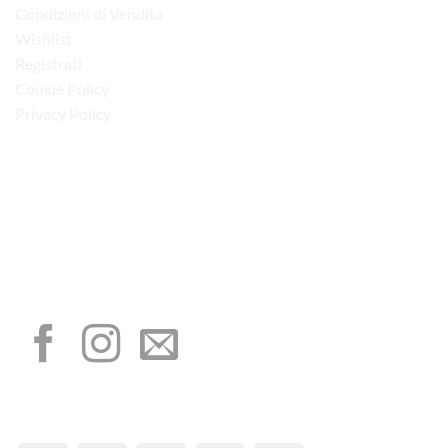
Condizioni di Vendita
Wishlist
Registrati
Cookie Policy
Privacy Policy
“Obblighi informativi per le erogazioni pubbliche: gli aiuti di Stato e gli aiuti de
minimis ricevuti dalla nostra impresa sono contenuti nel Registro nazionale degli
aiuti di Stato di cui all’art. 52 della L. 234/2012”
I NOSTRI SOCIAL
METODI DI PAGAMENTO