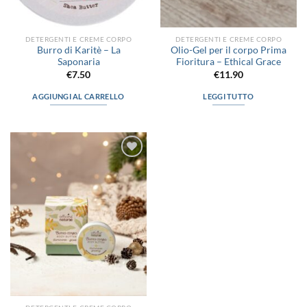
DETERGENTI E CREME CORPO
DETERGENTI E CREME CORPO
Burro di Karitè – La
Olio-Gel per il corpo Prima
Saponaria
Fioritura – Ethical Grace
€
7.50
€
11.90
AGGIUNGI AL CARRELLO
LEGGI TUTTO
Aggiungi
alla lista
dei
desideri