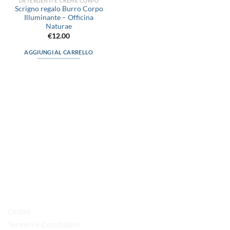
DETERGENTI E CREME CORPO
Scrigno regalo Burro Corpo
Illuminante – Officina
Naturae
€
12.00
AGGIUNGI AL CARRELLO
via D.P.Farioli, 2
70015 Noci (Ba)
Tel. 080 4979119
LINK UTILI
Ordini
Termini e Condizioni