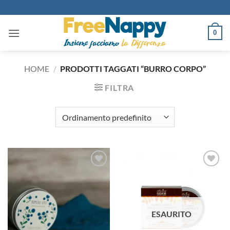
Salta
ai
contenuti
0
HOME
/
PRODOTTI TAGGATI “BURRO CORPO”
FILTRA
Aggiungi
Aggiungi
alla lista
alla lista
dei
dei
desideri
desideri
ESAURITO