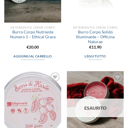
DETERGENTI E CREME CORPO
DETERGENTI E CREME CORPO
Burro Corpo Nutriente
Burro Corpo Solido
Numero 1 – Ethical Grace
Illuminante – Officina
Naturae
€
20.00
€
11.90
AGGIUNGI AL CARRELLO
LEGGI TUTTO
Aggiungi
Aggiungi
alla lista
alla lista
dei
dei
desideri
desideri
ESAURITO