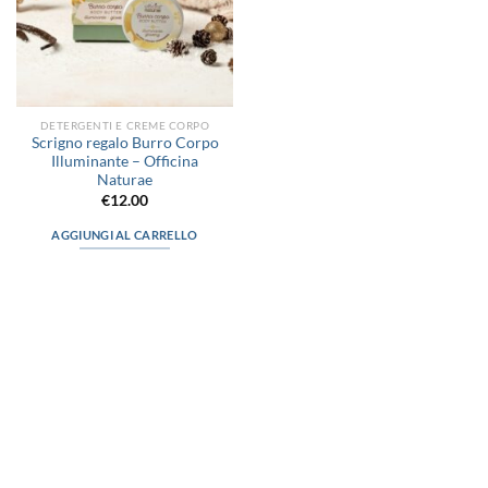
DETERGENTI E CREME CORPO
Scrigno regalo Burro Corpo
Illuminante – Officina
Naturae
€
12.00
AGGIUNGI AL CARRELLO
via D.P.Farioli, 2
70015 Noci (Ba)
Tel. 080 4979119