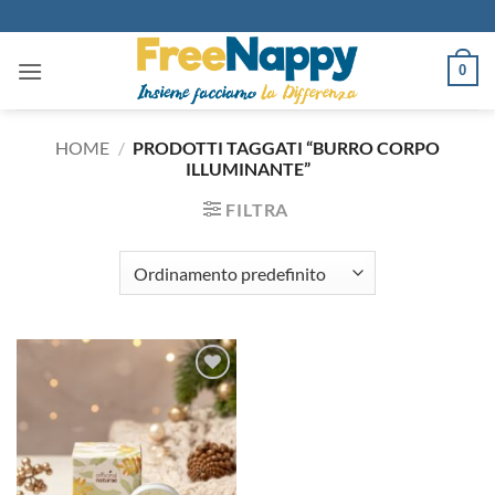
Salta
ai
contenuti
0
HOME
/
PRODOTTI TAGGATI “BURRO CORPO
ILLUMINANTE”
FILTRA
Aggiungi
alla lista
dei
desideri