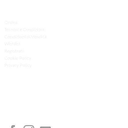
LINK UTILI
Ordini
Termini e Condizioni
Condizioni di Vendita
Wishlist
Registrati
Cookie Policy
Privacy Policy
“Obblighi informativi per le erogazioni pubbliche: gli aiuti di Stato e gli aiuti de
minimis ricevuti dalla nostra impresa sono contenuti nel Registro nazionale degli
aiuti di Stato di cui all’art. 52 della L. 234/2012”
I NOSTRI SOCIAL