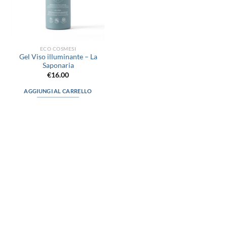
ECO COSMESI
Gel Viso illuminante – La
Saponaria
€
16.00
AGGIUNGI AL CARRELLO
via D.P.Farioli, 2
70015 Noci (Ba)
Tel. 080 4979119