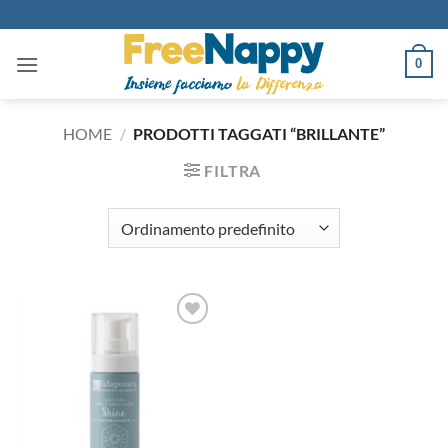
Salta
ai
contenuti
0
HOME
/
PRODOTTI TAGGATI “BRILLANTE”
FILTRA
Aggiungi
alla lista
dei
desideri