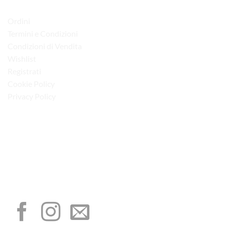
LINK UTILI
Ordini
Termini e Condizioni
Condizioni di Vendita
Wishlist
Registrati
Cookie Policy
Privacy Policy
“Obblighi informativi per le erogazioni pubbliche: gli aiuti di Stato e gli aiuti de
minimis ricevuti dalla nostra impresa sono contenuti nel Registro nazionale degli
aiuti di Stato di cui all’art. 52 della L. 234/2012”
I NOSTRI SOCIAL