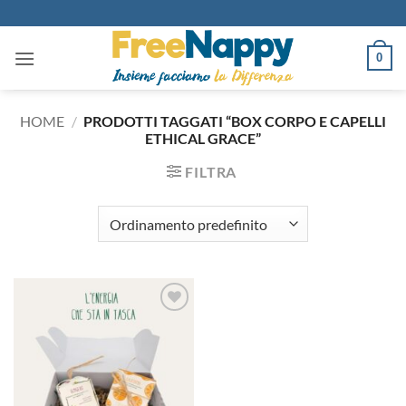
Salta
ai
contenuti
0
HOME
/
PRODOTTI TAGGATI “BOX CORPO E CAPELLI
ETHICAL GRACE”
FILTRA
Aggiungi
alla lista
dei
desideri