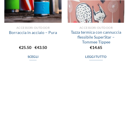
ACCESSORI OUTDOOR
ACCESSORI OUTDOOR
Tazza termica con cannuccia
Borraccia in acciaio – Pura
flessibile SuperStar –
Tommee Tippee
Fascia
€
25.50
-
€
43.50
€
14.65
di
prezzo:
SCEGLI
LEGGI TUTTO
da
€25.50
Questo
a
prodotto
€43.50
ha
più
varianti.
Le
opzioni
possono
via D.P.Farioli, 2
essere
70015 Noci (Ba)
scelte
Tel. 080 4979119
nella