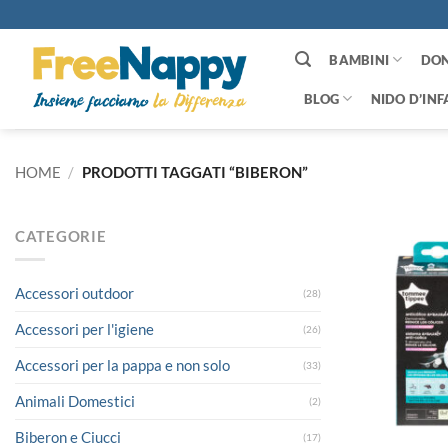
Salta
ai
contenuti
BAMBINI
DO
BLOG
NIDO D’INF
HOME
/
PRODOTTI TAGGATI “BIBERON”
CATEGORIE
Accessori outdoor
(28)
Accessori per l'igiene
(26)
Accessori per la pappa e non solo
(33)
Animali Domestici
(2)
Biberon e Ciucci
(17)