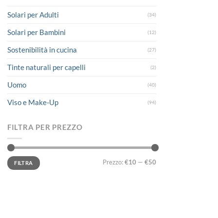
Solari per Adulti
(34)
Solari per Bambini
(12)
Sostenibilità in cucina
(27)
Tinte naturali per capelli
(2)
Uomo
(40)
Viso e Make-Up
(94)
FILTRA PER PREZZO
Prezzo
Prezzo
Prezzo:
€10
—
€50
FILTRA
Min
Max
LINK UTILI