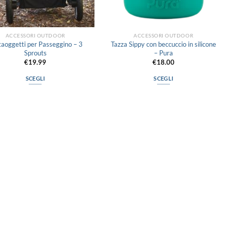
ACCESSORI OUTDOOR
ACCESSORI OUTDOOR
taoggetti per Passeggino – 3
Tazza Sippy con beccuccio in silicone
Sprouts
– Pura
€
19.99
€
18.00
SCEGLI
SCEGLI
Questo
Questo
prodotto
prodotto
ha
ha
più
più
varianti.
varianti.
Le
Le
opzioni
opzioni
possono
possono
essere
essere
scelte
scelte
nella
nella
pagina
pagina
del
del
prodotto
prodotto