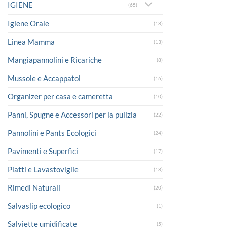
IGIENE
(65)
Igiene Orale
(18)
Linea Mamma
(13)
Mangiapannolini e Ricariche
(8)
Mussole e Accappatoi
(16)
Organizer per casa e cameretta
(10)
Panni, Spugne e Accessori per la pulizia
(22)
Pannolini e Pants Ecologici
(24)
Pavimenti e Superfici
(17)
Piatti e Lavastoviglie
(18)
Rimedi Naturali
(20)
Salvaslip ecologico
(1)
Salviette umidificate
(5)