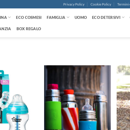
Privacy Policy
Cookie Policy
Termini 
NNA
ECO COSMESI
FAMIGLIA
UOMO
ECO DETERSIVI
ANZIA
BOX REGALO
Aggiungi
Aggiungi
alla lista
alla lista
dei
dei
desideri
desideri