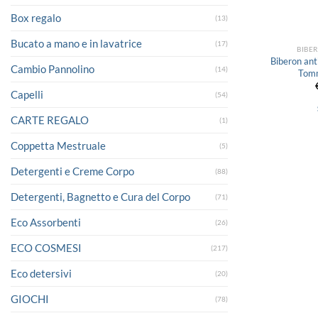
Box regalo
(13)
Bucato a mano e in lavatrice
(17)
BIBER
Biberon ant
Cambio Pannolino
(14)
Tom
Capelli
(54)
CARTE REGALO
(1)
Coppetta Mestruale
(5)
Detergenti e Creme Corpo
(88)
Detergenti, Bagnetto e Cura del Corpo
(71)
Eco Assorbenti
(26)
ECO COSMESI
(217)
Eco detersivi
(20)
GIOCHI
(78)