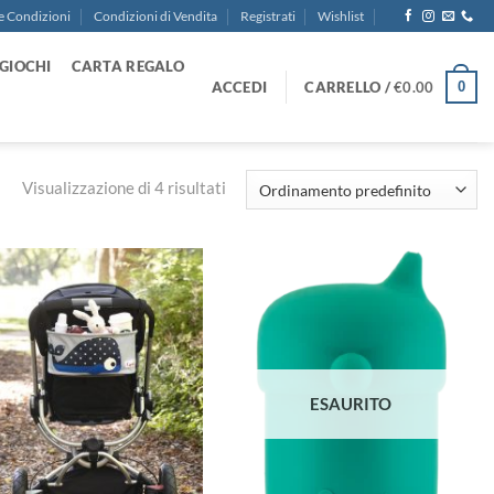
e Condizioni
Condizioni di Vendita
Registrati
Wishlist
GIOCHI
CARTA REGALO
ACCEDI
CARRELLO /
€
0.00
0
Visualizzazione di 4 risultati
Aggiungi
Aggiungi
alla lista
alla lista
dei
dei
desideri
desideri
ESAURITO