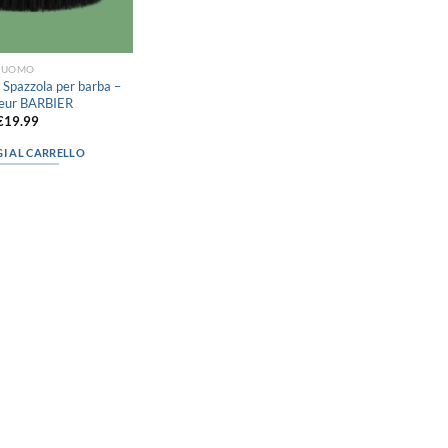
UOMO
pazzola per barba –
eur BARBIER
€
19.99
I AL CARRELLO