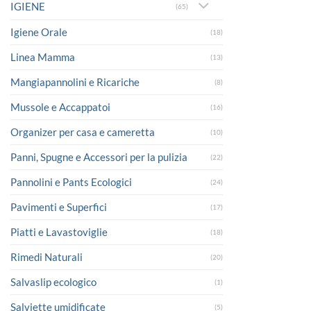
IGIENE
(65)
Igiene Orale
(18)
Linea Mamma
(13)
Mangiapannolini e Ricariche
(8)
Mussole e Accappatoi
(16)
Organizer per casa e cameretta
(10)
Panni, Spugne e Accessori per la pulizia
(22)
Pannolini e Pants Ecologici
(24)
Pavimenti e Superfici
(17)
Piatti e Lavastoviglie
(18)
Rimedi Naturali
(20)
Salvaslip ecologico
(1)
Salviette umidificate
(5)