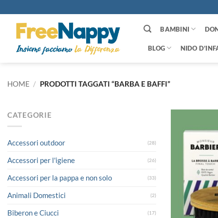
Salta
ai
contenuti
BAMBINI
DO
BLOG
NIDO D’INF
HOME
/
PRODOTTI TAGGATI “BARBA E BAFFI”
CATEGORIE
Accessori outdoor
(28)
Accessori per l'igiene
(26)
Accessori per la pappa e non solo
(33)
Animali Domestici
(2)
Biberon e Ciucci
(17)