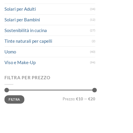
Solari per Adulti
(34)
Solari per Bambini
(12)
Sostenibilità in cucina
(27)
Tinte naturali per capelli
(2)
Uomo
(40)
Viso e Make-Up
(94)
FILTRA PER PREZZO
Prezzo
Prezzo
Prezzo:
€10
—
€20
FILTRA
Min
Max
LINK UTILI