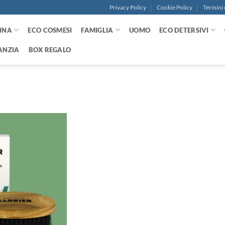
Privacy Policy
Cookie Policy
Termini 
NNA
ECO COSMESI
FAMIGLIA
UOMO
ECO DETERSIVI
ANZIA
BOX REGALO
Aggiungi
alla lista
dei
desideri