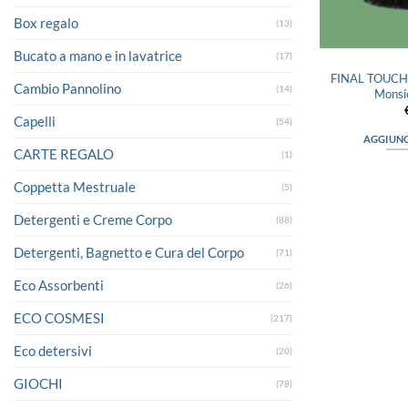
Box regalo
(13)
Bucato a mano e in lavatrice
(17)
FINAL TOUCH S
Cambio Pannolino
(14)
Monsi
Capelli
(54)
AGGIUNG
CARTE REGALO
(1)
Coppetta Mestruale
(5)
Detergenti e Creme Corpo
(88)
Detergenti, Bagnetto e Cura del Corpo
(71)
Eco Assorbenti
(26)
ECO COSMESI
(217)
Eco detersivi
(20)
GIOCHI
(78)